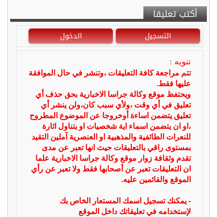
أكتب تعليقا
التسجيل
الدخول
تنويه :
تتم مراجعة كافة التعليقات ،وتنشر في حال الموافقة
عليها فقط.
ويحتفظ موقع وكالة جراسا الاخبارية بحق حذف أي
تعليق في أي وقت ،ولأي سبب كان،ولن ينشر أي
تعليق يتضمن اساءة أوخروجا عن الموضوع المطروح
،او ان يتضمن اسماء اية شخصيات او يتناول اثارة
للنعرات الطائفية والمذهبية او العنصرية آملين التقيد
بمستوى راقي بالتعليقات حيث انها تعبر عن مدى
تقدم وثقافة زوار موقع وكالة جراسا الاخبارية علما
ان التعليقات تعبر عن أصحابها فقط ولا تعبر عن رأي
الموقع والقائمين عليه.
- يمكنك تسجيل اسمك المستعار الخاص بك
لإستخدامه في تعليقاتك داخل الموقع