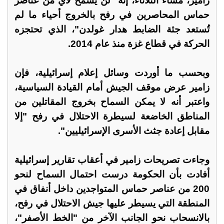
زامير، مساء الثلاثاء، إنه "لن يُسمح لأيّ من عناصر
حماس المحاصرين في رفح بالخروج أحياء ما لم
تُستعد جثة الضابط هدار غولدن"، الذي تحتجزه
الحركة في قطاع غزة منذ عام 2014.
وبحسب ما أوردت وسائل إعلام إسرائيلية، فإن
زامير عرض موقف الجيش أمام القيادة السياسية،
واعتبر أنه لا يمكن السماح بخروج المقاتلين من
المناطق الخاضعة لسيطرة الاحتلال في رفح "إلا
مقابل إعادة جثث الأسرى الإسرائيليين".
وجاءت تصريحات زامير في أعقاب تقارير إسرائيلية
أفادت بأن الحكومة درست احتمال السماح لنحو
200 من عناصر حماس المتواجدين داخل أنفاق في
المنطقة التي يسيطر عليها جيش الاحتلال في رفح،
بالانسحاب نحو الجانب الآخر من "الخط الأصفر"،