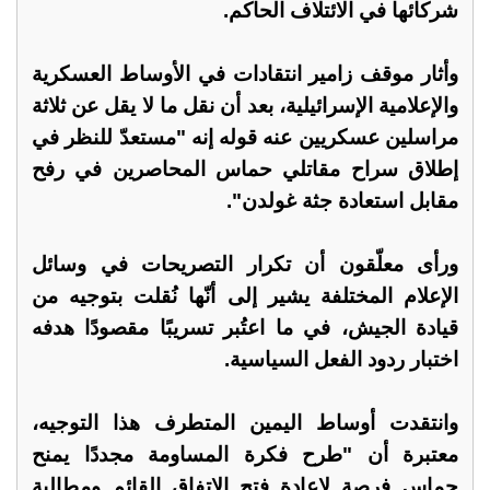
شركائها في الائتلاف الحاكم.
وأثار موقف زامير انتقادات في الأوساط العسكرية
والإعلامية الإسرائيلية، بعد أن نقل ما لا يقل عن ثلاثة
مراسلين عسكريين عنه قوله إنه "مستعدّ للنظر في
إطلاق سراح مقاتلي حماس المحاصرين في رفح
مقابل استعادة جثة غولدن".
ورأى معلّقون أن تكرار التصريحات في وسائل
الإعلام المختلفة يشير إلى أنّها نُقلت بتوجيه من
قيادة الجيش، في ما اعتُبر تسريبًا مقصودًا هدفه
اختبار ردود الفعل السياسية.
وانتقدت أوساط اليمين المتطرف هذا التوجيه،
معتبرة أن "طرح فكرة المساومة مجددًا يمنح
حماس فرصة لإعادة فتح الاتفاق القائم ومطالبة