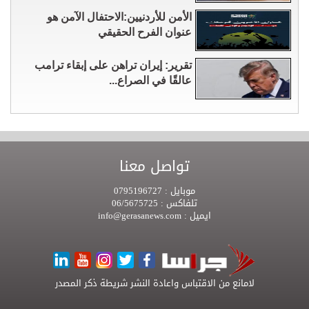
الأمن للأردنيين:الاحتفال الآمن هو
عنوان الفرح الحقيقي
تقرير: إيران تراهن على إبقاء ترامب
عالقًا في الصراع...
تواصل معنا
موبايل :
0795196727
تلفاكس :
06/5675725
ايميل :
info@gerasanews.com
لامانع من الاقتباس واعادة النشر شريطة ذكر المصدر