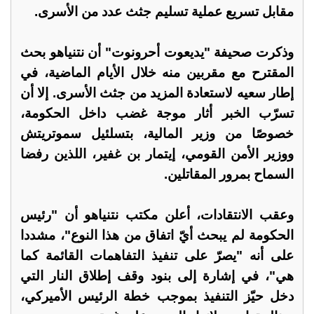
مقابل تسريع عملية تسليم جثث عدد من الأسرى.
وذكرت صحيفة "يديعوت أحرونوت" أن نتنياهو بحث
المقترح مع مقربين منه خلال الأيام الماضية، في
إطار سعيه لاستعادة المزيد من جثث الأسرى. إلا أن
تسرّب الخبر أثار موجة غضب داخل الحكومة،
خصوصًا من وزير المالية، بتسلئيل سموتريتش
ووزير الأمن القومي، إيتمار بن غفير، اللذين رفضا
السماح بمرور المقاتلين.
وعقب الانتقادات، أعلن مكتب نتنياهو أن "رئيس
الحكومة لم يبحث أيّ اتفاق من هذا النوع"، مشددا
على أنه "يصرّ على تنفيذ التفاهمات القائمة كما
هي"، في إشارة إلى بنود وقف إطلاق النار التي
دخل حيّز التنفيذ بموجب خطة الرئيس الأميركي،