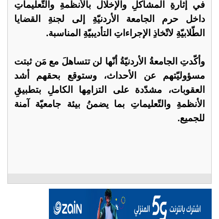
في إثارةِ المشاكلِ والإخلال بالأنظمةِ والتّعليماتِ
داخل حرم الجامعة الأردنيّةِ إلى لجنةِ القضايا
الطّلابيّةِ لاتّخاذِ الإجراءاتِ التأديبيّةِ المناسبة.
وأكّدتِ الجامعةُ الأردنيّةُ أنّها لن تتساهلَ مع مَن ثبتت
مسؤوليّتهم عن الأحداث، وستوقع بحقهم أشد
العقوبات، مشدّدة على التزامِها الكاملِ بتطبيقِ
الأنظمةِ والتّعليماتِ بما يضمنُ بيئة جامعيّة آمنة
للجميع.