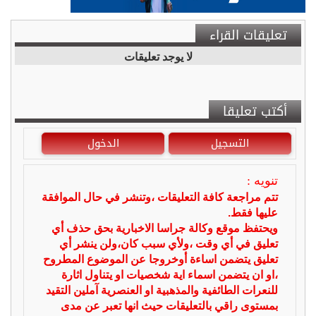
تعليقات القراء
لا يوجد تعليقات
أكتب تعليقا
التسجيل
الدخول
تنويه :
تتم مراجعة كافة التعليقات ،وتنشر في حال الموافقة
عليها فقط.
ويحتفظ موقع وكالة جراسا الاخبارية بحق حذف أي
تعليق في أي وقت ،ولأي سبب كان،ولن ينشر أي
تعليق يتضمن اساءة أوخروجا عن الموضوع المطروح
،او ان يتضمن اسماء اية شخصيات او يتناول اثارة
للنعرات الطائفية والمذهبية او العنصرية آملين التقيد
بمستوى راقي بالتعليقات حيث انها تعبر عن مدى