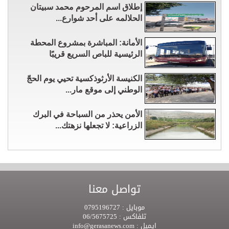
إطلاق اسم المرحوم محمد سبيتان
الحلالمه على أحد شوارع...
الأمانة: المباشرة بمشروع المحطة
الرئيسية للباص السريع قريبًا
الكنيسة الأرثوذكسية تحيي يوم الحجّ
الوطني إلى موقع مار...
الأمن يحذر من السباحة في البرك
الزراعية: لا تجعلها نزهتك...
تواصل معنا
موبايل :
0795196727
تلفاكس :
06/5675725
ايميل :
info@gerasanews.com