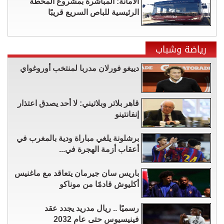
الأمانة: المباشرة بمشروع المحطة
الرئيسية للباص السريع قريبًا
رياضة وشباب
دييغو فورلان مدربا لمنتخب أوروغواي
قاهر بلاتر وبلاتيني: لا أحد يصدق اعتذار
إنفانتينو
برشلونة يلغي مباراة ودية بالمغرب في
أعقاب أزمة الهجرة في...
باريس سان جيرمان يتعاقد مع ماغنيس
أكليوش قادمًا من موناكو
رسميًا .. ريال مدريد يجدد عقد
فينيسيوس حتى عام 2032