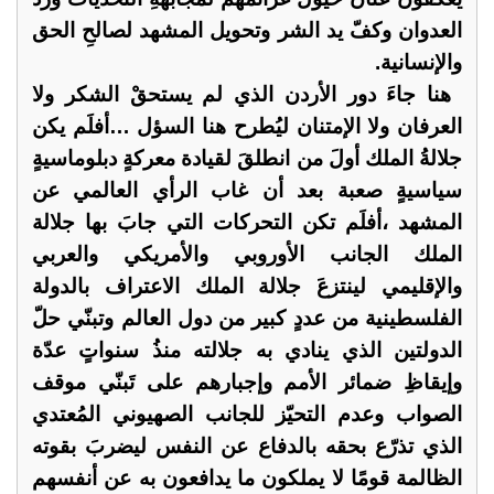
العدوان وكفّ يد الشر وتحويل المشهد لصالحِ الحق
والإنسانية.
‏ هنا جاءَ دور الأردن الذي لم يستحقْ الشكر ولا
العرفان ولا الإمتنان ليُطرح هنا السؤل …أفلَم يكن
جلالةُ الملك أولَ من انطلقَ لقيادة معركةٍ دبلوماسيةٍ
سياسيةٍ صعبة بعد أن غاب الرأي العالمي عن
المشهد ،أفلَم تكن التحركات التي جابَ بها جلالة
الملك الجانب الأوروبي والأمريكي والعربي
والإقليمي لينتزعَ جلالة الملك الاعتراف بالدولة
الفلسطينية من عددٍ كبير من دول العالم وتبنّي حلّ
الدولتين الذي ينادي به جلالته منذُ سنواتٍ عدّة
وإيقاظِ ضمائر الأمم وإجبارهم على تَبنّي موقف
الصواب وعدم التحيّز للجانب الصهيوني المُعتدي
الذي تذرّع بحقه بالدفاع عن النفس ليضربَ بقوته
الظالمة قومًا لا يملكون ما يدافعون به عن أنفسهم