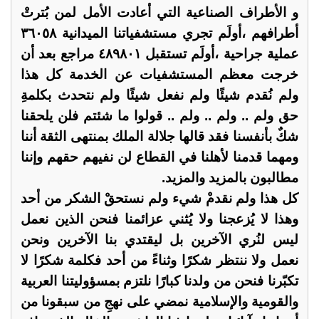
و الأطراف الصناعية التي أعادت الأمل لمن بُترتْ
أطرافهم ،أولَم تجري مستشفياتنا الميدانية ٣٦٠٥٨
عملية جراحية ،أولَم تستقبل ٤٨٩٨٠١ مراجع بعد أن
خرجت معظم المستشفيات عن الخدمة كل هذا
ولم نُقدم شيئًا ولم نفعل شيئًا ولم نتحدث بكلمةِ
حق ولم .. ولم .. ولم .. قولوا ما شئتم فلن يلحقنا
شكٌ بأنفسنا فقد قالها جلالة الملك بمنتهى الثقة أننا
ومهما قدمنا لأهلنا في القطاع لن نفيهم حقهم وإننا
مطالبون بالمزيد والمزيد.
‏كل هذا ولم نقدمْ شيء ولم نستحقْ الشكر من أحد
وهذا لا يُزعجنا ولا يُثني عزائمنا فنحن الذين نعمل
ليس لنُري الآخرين بل ليقتدي بنا الآخرين ونحن
نعمل ولا ننتظر شكرًا وثناءً من أحد فكلمة شكرًا لا
تكبّرنا فنحن من ولدنا كبارًا نلتزم بمسؤوليتنا العربية
والقومية والإسلامية نمضي على نهجِ من سبقونا من