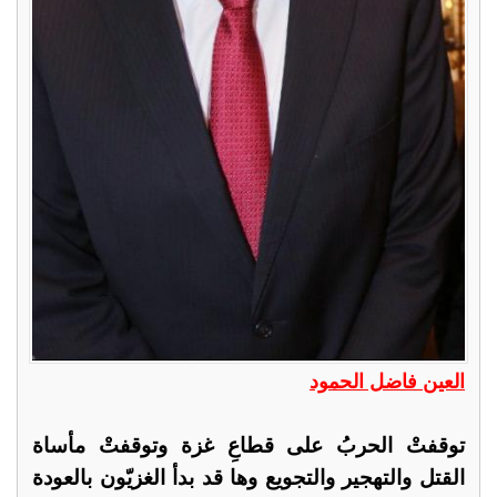
العين فاضل الحمود
توقفتْ الحربُ على قطاعِ غزة وتوقفتْ مأساة
القتل والتهجير والتجويع وها قد بدأ الغزيّون بالعودة