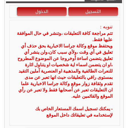
التسجيل
الدخول
تنويه :
تتم مراجعة كافة التعليقات ،وتنشر في حال الموافقة
عليها فقط.
ويحتفظ موقع وكالة جراسا الاخبارية بحق حذف أي
تعليق في أي وقت ،ولأي سبب كان،ولن ينشر أي
تعليق يتضمن اساءة أوخروجا عن الموضوع المطروح
،او ان يتضمن اسماء اية شخصيات او يتناول اثارة
للنعرات الطائفية والمذهبية او العنصرية آملين التقيد
بمستوى راقي بالتعليقات حيث انها تعبر عن مدى
تقدم وثقافة زوار موقع وكالة جراسا الاخبارية علما
ان التعليقات تعبر عن أصحابها فقط ولا تعبر عن رأي
الموقع والقائمين عليه.
- يمكنك تسجيل اسمك المستعار الخاص بك
لإستخدامه في تعليقاتك داخل الموقع