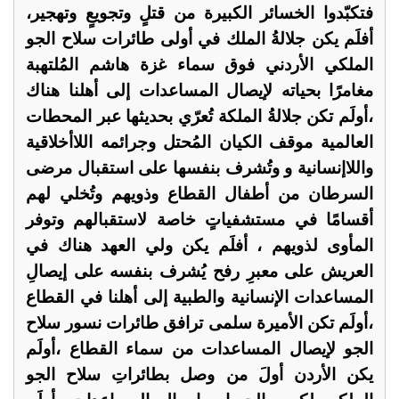
فتكبّدوا الخسائر الكبيرة من قتلٍ وتجويعٍ وتهجير،
أفلَم يكن جلالةُ الملك في أولى طائرات سلاح الجو
الملكي الأردني فوق سماء غزة هاشم المُلتهبة
مغامرًا بحياته لإيصال المساعدات إلى أهلنا هناك
،أولَم تكن جلالةُ الملكة تُعرّي بحديثها عبر المحطات
العالمية موقف الكيان المُحتل وجرائمه اللاأخلاقية
واللاإنسانية و وتُشرف بنفسها على استقبال مرضى
السرطان من أطفال القطاع وذويهم وتُخلي لهم
أقسامًا في مستشفياتٍ خاصة لاستقبالهم وتوفر
المأوى لذويهم ، أفلَم يكن ولي العهد هناك في
العريش على معبرِ رفح يُشرف بنفسه على إيصالِ
المساعدات الإنسانية والطبية إلى أهلنا في القطاع
،أولَم تكن الأميرة سلمى ترافق طائرات نسور سلاح
الجو لإيصال المساعدات من سماء القطاع ،أولَم
يكن الأردن أولَ من وصل بطائراتِ سلاح الجو