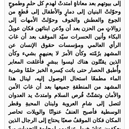
إلى بيوتهم بعد معاناةٍ امتدتْ لهدمِ كل حلمٍ وطموحٍ
وحوّلتْ البنيان إلى دمارٍ والأطفال إلى قطعٍ من
الجوع والعطش والخوف وحوّلتْ الأمهات إلى
زوالاتٍ من الحزن بعد أن ودّعن ابنائهن فكان عويلُ
البكاء وأنين الحسرات سيّد الموقف بعد أن غابَ
الرأي العالمي ومؤسسات حقوق الإنسان عن
المشهدِ برُمّته وكأن الأمرَ لا يعنيهم بشيء وكأن
الذين يقتّلون هناك ليسوا ببشرٍ فأُغلقت المعابر
وأُطبق الحصار حتى باتت كِسرة الخبز حلمًا وشربة
الماء مطمعًا استحال الوصول إليه، لينال هذا
المشهد من المنطقةِ جميعها بعد أن غابَ الأمن
والأمان وتشتّتْ فُرص السلام وامتدتْ يد العدوان
لتصل إلى شامِ العروبة ولبنان المحبةِ وقطر
الوسطية فأصبح العنفُ عنوانًا والويلات تحاصر
المكان فكان الموقفُ صعبًا يحتاج إلى الرجال الذين
يعكفون عنانَ خيول عزائمهم لمجابهةِ التحديات وردّ