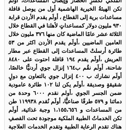
الملكي لكسرِ الحصار وإيصال المساعدات، أولَم
تكن الهيئةُ الخيرية الهاشمية أول من يوصل قافلة
مساعدات برية إلى القطاع ، أولَم يقدم الأردن قرابة
٩٣٠ مليون دولار كمساعداتٍ لأهلنا في القطاع خلال
الثلاثة عشر عامًا الماضية كان منها ٣٧٦ مليون خلال
العامين الماضيين ،أولَم يقدم الأردن اكثر من ٥٣
طائرة أرسلتْ المساعدات إلى القطاع عبر مطار
العريش ،أولَم يقدم ١٩٤ قافلة احتوت على ٨٤٨٠
شاحنة، أولَم نقُم ب١٦٤ إنزال جوي أردنيًّا خالصًا،
أولَم نشارك ب ٤٠٠ إنزال جوي بالتعاون مع دولٍ
شقيقةٍ وصديقة ،أولَم يكن لنا ١٠٢ طائرة عامودية
ضمن الجسر الجوي ،أولم نقدم ٦٠٠٠ وحدة من
دمائنا و ٥٧٩ طرفًا صناعيًّا، أولَم نُقدم ١١٩٩٣٨ طن
من المساعدات و ١،١٥٥،٦٥٦ وجبة غذائية، أولَم
تكن الخدماتُ الطبية الملكية موجودة تحت القصفِ
هناك تقدم الرعاية الطبية وتقدم الخدمات العلاجية