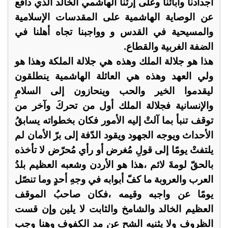
أجدادنا وآبائنا وعلى إرثنا الهاشمي الخالد الذي دافع
عن الوصاية الهاشمية على المقدسات الإسلامية
والمسيحية في القدس و وواجبنا تجاه أهلنا في
الضفة الغربية والقطاع.
‏هذا هو جلالة الملك وهذه هي جلالة الملكة وهذا هو
ولي العهد وهذه هي العائلة الهاشمية ينطلقون
ليقدموا الخير والحب وينحازون إلى السلامِ
والإنسانية فجلالة الملك أول من تحركَ وآخر من
توقف تنبأ بما آلتْ إليه الأمور فكان بخطواته يسابقُ
الأحداث ويوجه الجهود ويقود الدّفة إلى برّ الأمان لم
يلتفتْ يومًا إلى قولِ مُغرض أو رأي مُحرّض لا تأخذه
بالحقّ لومةَ لائم ،هذا هو الأردن وشعبه العظيم بلدُ
العرب والعروبة ما كفّ أبوابه في وجهِ أحدٍ وما تنصّل
يومًا عن واجبه وقيمه ،فكان صاحبُ الموقف
العظيم الخالد والشامخ والثابت لا يلين وإن قست
الظروف ولا يثنيه الشح عن مد الكفوف وهنا وجب