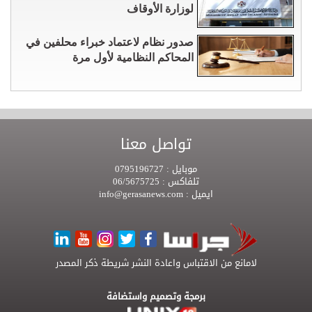
لوزارة الأوقاف
صدور نظام لاعتماد خبراء محلفين في
المحاكم النظامية لأول مرة
تواصل معنا
موبايل :
0795196727
تلفاكس :
06/5675725
ايميل :
info@gerasanews.com
لامانع من الاقتباس واعادة النشر شريطة ذكر المصدر
برمجة وتصميم واستضافة