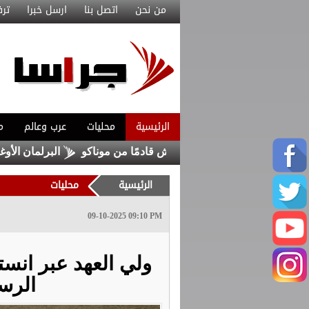
من نحن
اتصل بنا
ارسل خبرا
ترف
الرئيسية
محليات
عرب وعالم
م
يتعاقد مع ماغنيس أكليوش قادمًا من موناكو
البرلمان الأوغندي 
الرئيسية
محليات
09-10-2025 09:10 PM
ولي العهد عبر انستق
الرس