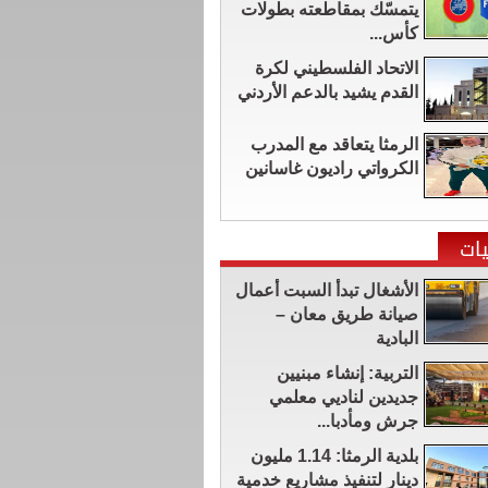
يتمسّك بمقاطعته بطولات
كأس...
الاتحاد الفلسطيني لكرة
القدم يشيد بالدعم الأردني
الرمثا يتعاقد مع المدرب
الكرواتي راديون غاسانين
ات
الأشغال تبدأ السبت أعمال
صيانة طريق معان –
البادية
التربية: إنشاء مبنيين
جديدين لناديي معلمي
جرش ومأدبا...
بلدية الرمثا: 1.14 مليون
دينار لتنفيذ مشاريع خدمية