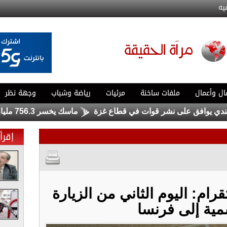
يه
ال وأعمال
ملفات ساخنة
مرئيات
رياضة وشباب
وجهة نظر
يوافق على نشر قوات في قطاع غزة
ماسك يخسر 756.3 مليار دولار .. ولا يزال الأغنى في العالم
إقرأ 
رام: اليوم الثاني من الزيارة
مية إلى فرنسا