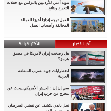
تنويه أمني للأردنيين بالتزامن مع حفلات
التخرج ونتائج...
العمل توجه إنذارًا أخيرًا للعمالة
المخالفة وأصحاب العمل
آخر الأخبار
الأكثر قراءة
هل رضخت إيران لأمريكا في مضيق
هرمز؟
اضطرابات جوية تضرب المنطقة
العربية
سي إن إن : الجيش الأمريكي يبحث عن
مخرج من حرب إيران
نجل بايدن يكشف عن تفشي السرطان
في جسد والده