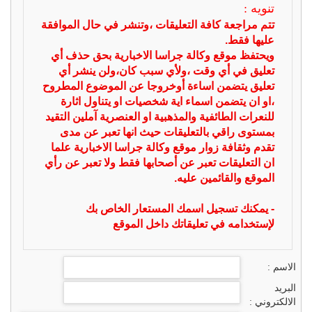
تنويه :
تتم مراجعة كافة التعليقات ،وتنشر في حال الموافقة
عليها فقط.
ويحتفظ موقع وكالة جراسا الاخبارية بحق حذف أي
تعليق في أي وقت ،ولأي سبب كان،ولن ينشر أي
تعليق يتضمن اساءة أوخروجا عن الموضوع المطروح
،او ان يتضمن اسماء اية شخصيات او يتناول اثارة
للنعرات الطائفية والمذهبية او العنصرية آملين التقيد
بمستوى راقي بالتعليقات حيث انها تعبر عن مدى
تقدم وثقافة زوار موقع وكالة جراسا الاخبارية علما
ان التعليقات تعبر عن أصحابها فقط ولا تعبر عن رأي
الموقع والقائمين عليه.
- يمكنك تسجيل اسمك المستعار الخاص بك
لإستخدامه في تعليقاتك داخل الموقع
الاسم :
البريد
الالكتروني :