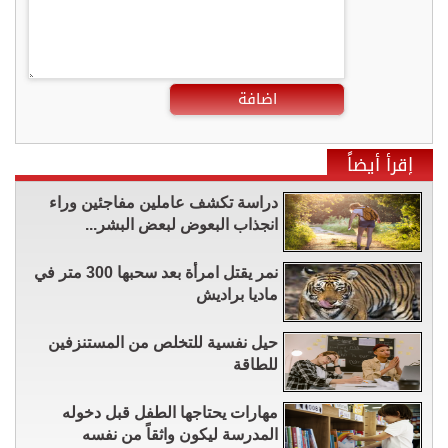
اضافة
إقرأ أيضاً
دراسة تكشف عاملين مفاجئين وراء
انجذاب البعوض لبعض البشر...
نمر يقتل امرأة بعد سحبها 300 متر في
ماديا براديش
حيل نفسية للتخلص من المستنزفين
للطاقة
مهارات يحتاجها الطفل قبل دخوله
المدرسة ليكون واثقاً من نفسه