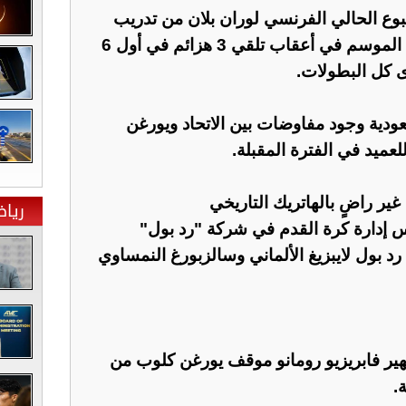
سبوع الحالي الفرنسي لوران بلان من تدريب
الفريق بسبب تراجع النتائج هذا الموسم في أعقاب تلقي 3 هزائم في أول 6
 كل البطولات.
ودية وجود مفاوضات بين الاتحاد ويورغن
لعميد في الفترة المقبلة.
ير راضٍ بالهاتريك التاريخي
ريا
 إدارة كرة القدم في شركة "رد بول"
رد بول لايبزيغ الألماني وسالزبورغ النمساوي
ر فابريزيو رومانو موقف يورغن كلوب من
.