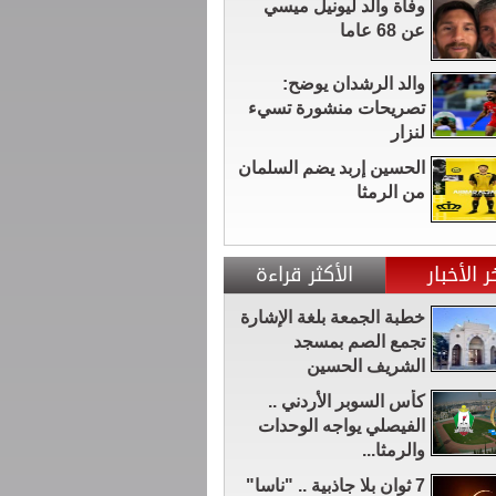
وفاة والد ليونيل ميسي
عن 68 عاما
والد الرشدان يوضح:
تصريحات منشورة تسيء
لنزار
الحسين إربد يضم السلمان
من الرمثا
ر الأخبار
الأكثر قراءة
خطبة الجمعة بلغة الإشارة
تجمع الصم بمسجد
الشريف الحسين
كأس السوبر الأردني ..
الفيصلي يواجه الوحدات
والرمثا...
7 ثوان بلا جاذبية .. "ناسا"