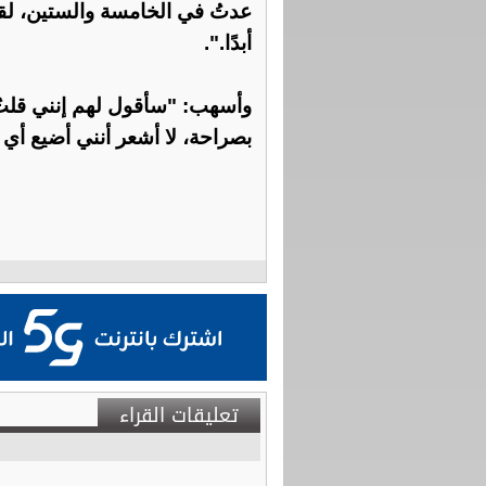
عدتُ في الخامسة والستين، لقا
أبدًا.".
وأسهب: "سأقول لهم إنني قلتُ ذل
بصراحة، لا أشعر أنني أضيع أي 
تعليقات القراء