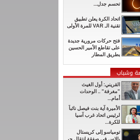
تحسم جدل...
اتحاد الكرة يعلن تطبيق
تقنية الـ VAR للمرة الأولى
فتح حركات مرورية جديدة
على تقاطع الأمير الحسين
بطريق المطار
ضة وشباب
القريني: أول الغيث
"مغرفة" .. الوحدات
أمام...
الأميرة آية بنت فيصل نائباً
لرئيس اتحاد غرب آسيا
للكرة...
تومياسو إلى كريستال
بالاس في صفقة انتقال حر