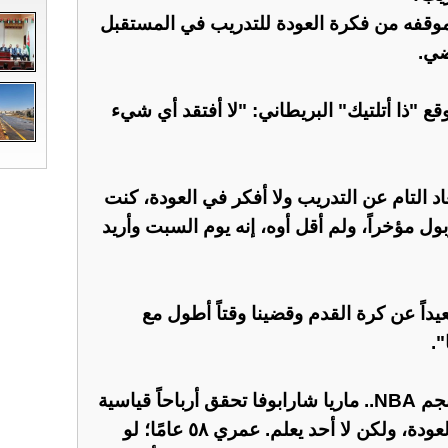
موقفه من فكرة العودة للتدريب في المستقبل
ضي.
"ذا أتلتيك" البريطاني: "لا أفتقد أي شيء
عاد التام عن التدريب ولا أفكر في العودة، كنت
ول مؤخراً، ولم أقل أوه، إنه يوم السبت وأريد
عيداً عن كرة القدم وقضينا وقتاً أطول مع
".
ً قياسية
وأردف: "ما أفكر فيه هو عدم العودة، ولكن لا أحد يعلم. عمري ٥٨ عامًا؛ لو