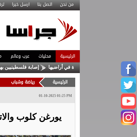
من نحن
اتصل بنا
ارسل خبرا
ترف
الرئيسية
محليات
عرب وعالم
م
كرانيا إثر انفجار مسيرة في أراضيها
إصابة فلسطينيين بهجمات م
الرئيسية
رياضة وشباب
01-10-2025 01:25 PM
يورغن كلوب والات