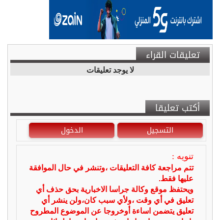
تعليقات القراء
لا يوجد تعليقات
أكتب تعليقا
التسجيل
الدخول
تنويه :
تتم مراجعة كافة التعليقات ،وتنشر في حال الموافقة
عليها فقط.
ويحتفظ موقع وكالة جراسا الاخبارية بحق حذف أي
تعليق في أي وقت ،ولأي سبب كان،ولن ينشر أي
تعليق يتضمن اساءة أوخروجا عن الموضوع المطروح