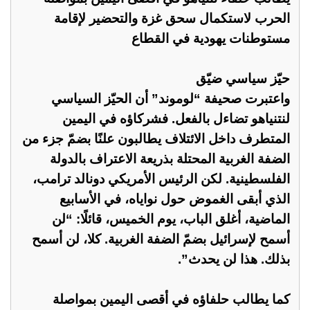
الحرب لاستكمال سحق غزة والتحضير لإقامة
مستوطنات يهودية في القطاع
حيّز سياسي ضيّق
واعتبرت صحيفة “لوموند” أن الحيّز السياسي
لنتنياهو تضاءل بالفعل. فشركاؤه في اليمين
المتطرف داخل الائتلاف يطالبون علنًا بضمّ جزء من
الضفة الغربية المحتلة بذريعة الاعتراف بالدولة
الفلسطينية. لكن الرئيس الأمريكي دونالد ترامب،
الذي أبقى الغموض حول نواياه، في الأسابيع
الماضية، أغلق الباب، يوم الخميس، قائلًا: “لن
أسمح لإسرائيل بضمّ الضفة الغربية. كلا، لن أسمح
بذلك. هذا لن يحدث”.
كما يطالب حلفاؤه في أقصى اليمين بمواصلة