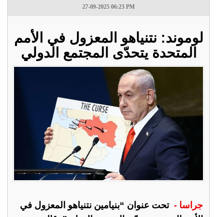
27-09-2025 06:23 PM
لوموند: نتنياهو المعزول في الأمم
المتحدة يتحدّى المجتمع الدولي
جراسا -
تحت عنوان “بنيامين نتنياهو المعزول في