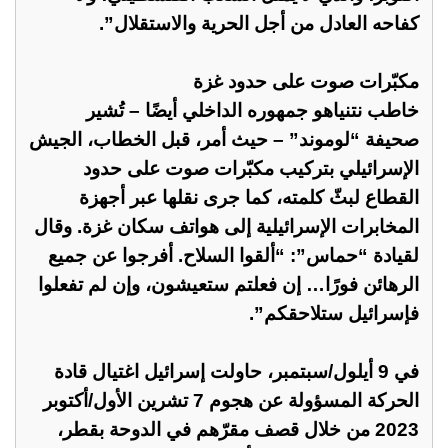
كفاحه العادل من أجل الحرية والاستقلال”.
مكبّرات صوت على حدود غزة
خاطب نتنياهو جمهوره الداخلي أيضًا – تُشير
صحيفة “لوموند” – حيث أمر، قبل الخطاب، الجيش
الإسرائيلي بتركيب مكبّرات صوت على حدود
القطاع لبثّ كلمته، كما جرى نقلها عبر أجهزة
المخابرات الإسرائيلية إلى هواتف سكان غزة. وقال
لقيادة “حماس”: “ألقوا السلاح. أفرجوا عن جميع
الرهائن فورًا… إن فعلتم ستعيشون، وإن لم تفعلوا
فإسرائيل ستلاحقكم”.
في 9 أيلول/سبتمبر، حاولت إسرائيل اغتيال قادة
الحركة المسؤولة عن هجوم 7 تشرين الأول/أكتوبر
2023 من خلال قصف مقرّهم في الدوحة بقطر،