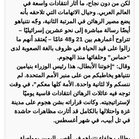
لكن من دون نجاح، ما أثار انتقادات واسعة في
العالم العربي. وحيال الاتهامات التي تلاحقه بأنه
يضع مصير الرهائن في المرتبة الثانية، وجّه نتنياهو
أيضًا رسالة مباشرة إلى نحو عشرين إسرائيليًا –
تتراوح أعمارهم بين 21 و48 عامًا – يُعتقد أنهم ما
زالوا على قيد الحياة في ظروف بالغة الصعوبة لدى
“حماس” وحلفائها منذ الهجوم.
وقال: “إخوتنا الأبطال، هذا رئيس الوزراء بنيامين
نتنياهو يخاطبكم من على منبر الأمم المتحدة. لم
ننسكم ولا لثانية واحدة. الأمة كلها معكم”، في وقت
توجه فيه عائلات الرهائن انتقادات قاسية يوميًا
لإستراتيجيته. وكانت قراراته بشن هجوم على مدينة
غزة واحتلالها بالكامل قد أثارت مظاهرات حاشدة
في تل أبيب، في شهر أغسطس.
يطالب حلفاء نتنياهو في أقصى اليمين بمواصلة