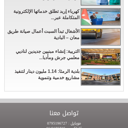
كهرباء إربد تطلق خدماتها الإلكترونية
المتكاملة عبر...
الأشغال تبدأ السبت أعمال صيانة طريق
معان – البادية
التربية: إنشاء مبنيين جديدين لناديي
معلمي جرش ومأدبا...
بلدية الرمثا: 1.14 مليون دينار لتنفيذ
مشاريع خدمية وتنموية
تواصل معنا
موبايل :
0795196727