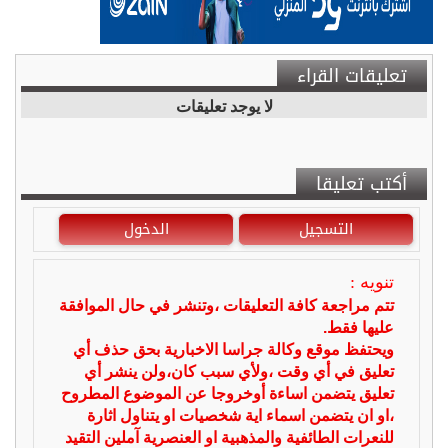
تعليقات القراء
لا يوجد تعليقات
أكتب تعليقا
التسجيل
الدخول
تنويه :
تتم مراجعة كافة التعليقات ،وتنشر في حال الموافقة
عليها فقط.
ويحتفظ موقع وكالة جراسا الاخبارية بحق حذف أي
تعليق في أي وقت ،ولأي سبب كان،ولن ينشر أي
تعليق يتضمن اساءة أوخروجا عن الموضوع المطروح
،او ان يتضمن اسماء اية شخصيات او يتناول اثارة
للنعرات الطائفية والمذهبية او العنصرية آملين التقيد