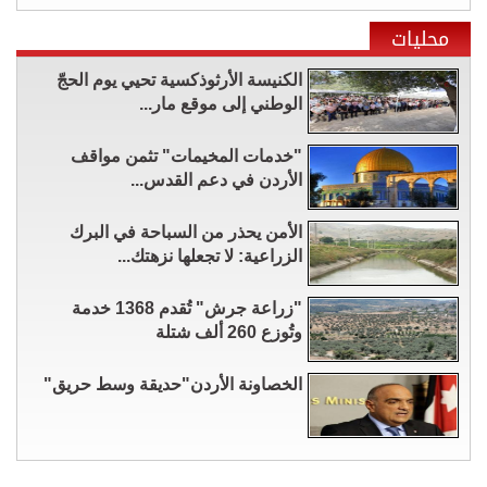
محليات
الكنيسة الأرثوذكسية تحيي يوم الحجّ
الوطني إلى موقع مار...
"خدمات المخيمات" تثمن مواقف
الأردن في دعم القدس...
الأمن يحذر من السباحة في البرك
الزراعية: لا تجعلها نزهتك...
"زراعة جرش" تُقدم 1368 خدمة
وتُوزع 260 ألف شتلة
الخصاونة الأردن"حديقة وسط حريق"