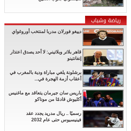
رياضة وشباب
دييغو فورلان مدربا لمنتخب أوروغواي
قاهر بلاتر وبلاتيني: لا أحد يصدق اعتذار
إنفانتينو
برشلونة يلغي مباراة ودية بالمغرب في
أعقاب أزمة الهجرة في...
باريس سان جيرمان يتعاقد مع ماغنيس
أكليوش قادمًا من موناكو
رسميًا .. ريال مدريد يجدد عقد
فينيسيوس حتى عام 2032