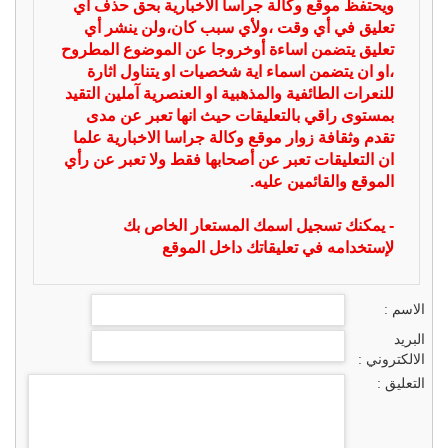
ويحتفظ موقع وكالة جراسا الاخبارية بحق حذف أي
تعليق في أي وقت ،ولأي سبب كان،ولن ينشر أي
تعليق يتضمن اساءة أوخروجا عن الموضوع المطروح
،او ان يتضمن اسماء اية شخصيات او يتناول اثارة
للنعرات الطائفية والمذهبية او العنصرية آملين التقيد
بمستوى راقي بالتعليقات حيث انها تعبر عن مدى
تقدم وثقافة زوار موقع وكالة جراسا الاخبارية علما
ان التعليقات تعبر عن أصحابها فقط ولا تعبر عن رأي
الموقع والقائمين عليه.
- يمكنك تسجيل اسمك المستعار الخاص بك
لإستخدامه في تعليقاتك داخل الموقع
الاسم :
البريد
الالكتروني :
التعليق :