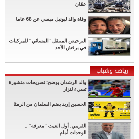
عمّان
وفاة والد ليونيل ميسي عن 68 عاما
الترخيص المتنقل "المسائي" للمركبات
في برقش الأحد
رياضة وشباب
والد الرشدان يوضح: تصريحات منشورة
تسيء لنزار
الحسين إربد يضم السلمان من الرمثا
القريني: أول الغيث "مغرفة" ..
الوحدات أمام...