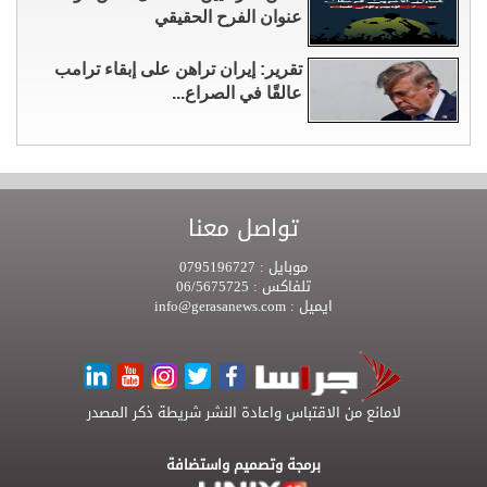
عنوان الفرح الحقيقي
تقرير: إيران تراهن على إبقاء ترامب
عالقًا في الصراع...
تواصل معنا
موبايل :
0795196727
تلفاكس :
06/5675725
ايميل :
info@gerasanews.com
لامانع من الاقتباس واعادة النشر شريطة ذكر المصدر
برمجة وتصميم واستضافة