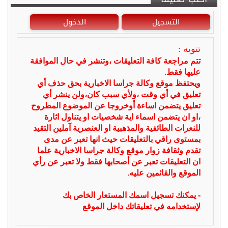
التسجيل
الدخول
تنويه :
تتم مراجعة كافة التعليقات ،وتنشر في حال الموافقة
عليها فقط.
ويحتفظ موقع وكالة جراسا الاخبارية بحق حذف أي
تعليق في أي وقت ،ولأي سبب كان،ولن ينشر أي
تعليق يتضمن اساءة أوخروجا عن الموضوع المطروح
،او ان يتضمن اسماء اية شخصيات او يتناول اثارة
للنعرات الطائفية والمذهبية او العنصرية آملين التقيد
بمستوى راقي بالتعليقات حيث انها تعبر عن مدى
تقدم وثقافة زوار موقع وكالة جراسا الاخبارية علما
ان التعليقات تعبر عن أصحابها فقط ولا تعبر عن رأي
الموقع والقائمين عليه.
- يمكنك تسجيل اسمك المستعار الخاص بك
لإستخدامه في تعليقاتك داخل الموقع