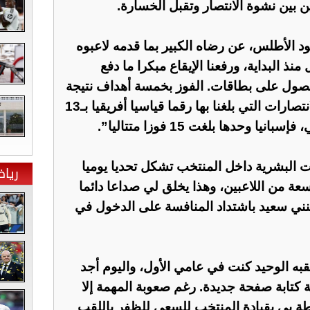
 بين نشوة الانتصار وتقبل الخسارة.
د الأطلس، عن رضاه الكبير بما قدمه لاعبوه
 منذ البداية، ورفعنا الإيقاع مبكرا ما دفع
حصول على بطاقات. الفوز بخمسة أهداف نتيجة
تاريخية، ويضاف إلى سلسلة الانتصارات التي بلغنا بها رقما قياسيا أفريقيا بـ13
ا وحدها بلغت 15 فوزا متتاليا”.
ت البشرية داخل المنتخب تشكل تحديا يوميا
ريا
عة من اللاعبين، وهذا يخلق لي صداعا دائما
لكنني سعيد باشتداد المنافسة على الدخول في
به الوحيد كنت في عامي الأول، واليوم أجد
 كتابة صفحة جديدة. رغم صعوبة المهمة إلا
اطة بي بقيادة المنتخب للسعي للظفر باللقب