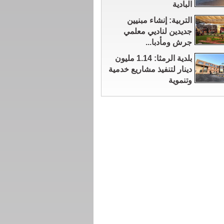
البادية
التربية: إنشاء مبنيين
جديدين لناديي معلمي
جرش ومأدبا...
بلدية الرمثا: 1.14 مليون
دينار لتنفيذ مشاريع خدمية
وتنموية