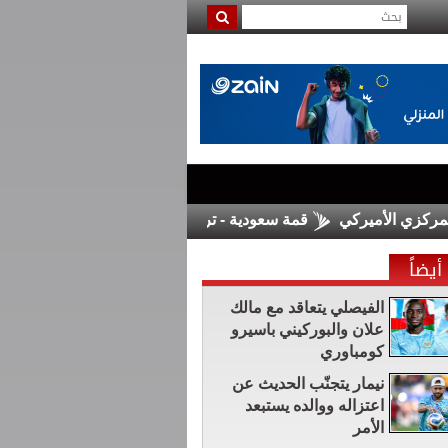
قمة سعودية - تركية - باكستانية في جدة الجمعة
غوتير
أيضاً
الفيصلي يتعاقد مع مالك
علان والبوركيني باسيرو
كومباوري
نيمار يتجنّب الحديث عن
اعتزاله ووالده يستبعد
الأمر