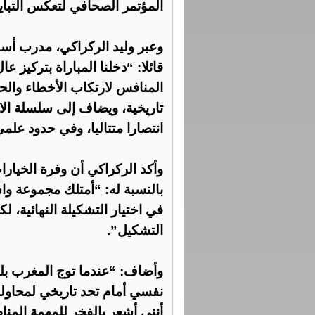
المؤتمر الصحافي لتعكس التباين
وعبر وليد الركراكي، مدرب أسو
قائلا: “دخلنا المباراة بتركيز عال
المنافس لارتكاب الأخطاء وال
انتصارا متتاليا، وفي حدود علمي، فإسباني
وأكد الركراكي أن وفرة الخيارا
بالنسبة له: “أمتلك مجموعة واس
في اختيار التشكيلة النهائية، 
التشكيل”.
وأضاف: “عندما توج المغرب بلق
نفسي أمام تحد تاريخي لمحاولة
أنني أشعر بالفخر للمهمة المن