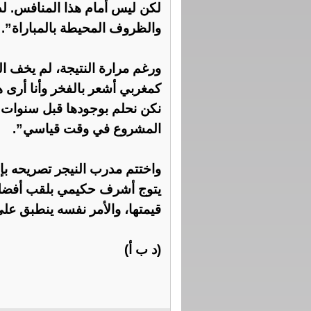
لكن ليس أمام هذا المنافس. ل
والظروف المحيطة بالمباراة”.
ورغم مرارة النتيجة، لم يخف ال
كمغربي أشعر بالفخر وأنا أرى ه
نكن نحلم بوجودها قبل سنوات. 
المشروع في وقت قياسي”.
واختتم مدرب النيجر تصريحه بإ
يتوج أشرف حكيمي بلقب أفضل ل
قيمتها، والأمر نفسه ينطبق على
(د ب أ)