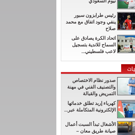
نيوم السعودي
رئيس طرابزون سبور
ينفي وجود اتفاق مع محمد
صلاح
اتحاد الكرة يصادق على
السماح للاندية بتسجيل
لاعب فلسطيني...
ات
صدور نظام الاختصاص
والتصنيف الفني في مهنة
التمريض والقبالة
كهرباء إربد تطلق خدماتها
الإلكترونية المتكاملة عبر...
الأشغال تبدأ السبت أعمال
صيانة طريق معان –