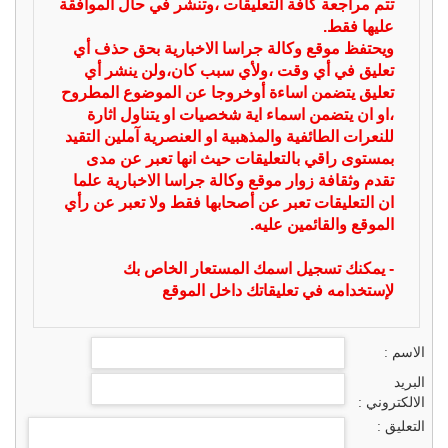
تتم مراجعة كافة التعليقات ،وتنشر في حال الموافقة
عليها فقط.
ويحتفظ موقع وكالة جراسا الاخبارية بحق حذف أي
تعليق في أي وقت ،ولأي سبب كان،ولن ينشر أي
تعليق يتضمن اساءة أوخروجا عن الموضوع المطروح
،او ان يتضمن اسماء اية شخصيات او يتناول اثارة
للنعرات الطائفية والمذهبية او العنصرية آملين التقيد
بمستوى راقي بالتعليقات حيث انها تعبر عن مدى
تقدم وثقافة زوار موقع وكالة جراسا الاخبارية علما
ان التعليقات تعبر عن أصحابها فقط ولا تعبر عن رأي
الموقع والقائمين عليه.
- يمكنك تسجيل اسمك المستعار الخاص بك
لإستخدامه في تعليقاتك داخل الموقع
الاسم :
البريد
الالكتروني :
التعليق :