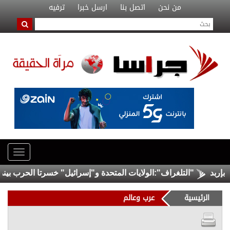
من نحن
اتصل بنا
ارسل خبرا
ترفيه
"التلغراف":الولايات المتحدة و"إسرائيل" خسرتا الحرب بينما خ
الرئيسية
عرب وعالم