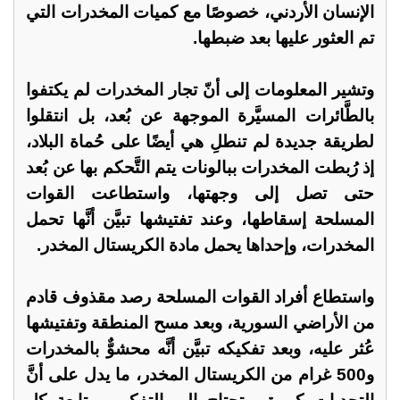
الإنسان الأردني، خصوصًا مع كميات المخدرات التي
تم العثور عليها بعد ضبطها.
وتشير المعلومات إلى أنّ تجار المخدرات لم يكتفوا
بالطَّائرات المسيَّرة الموجهة عن بُعد، بل انتقلوا
لطريقة جديدة لم تنطلِ هي أيضًا على حُماة البلاد،
إذ رُبطت المخدرات ببالونات يتم التَّحكم بها عن بُعد
حتى تصل إلى وجهتها، واستطاعت القوات
المسلحة إسقاطها، وعند تفتيشها تبيَّن أنَّها تحمل
المخدرات، وإحداها يحمل مادة الكريستال المخدر.
واستطاع أفراد القوات المسلحة رصد مقذوف قادم
من الأراضي السورية، وبعد مسح المنطقة وتفتيشها
عُثر عليه، وبعد تفكيكه تبيَّن أنَّه محشوٌّ بالمخدرات
و500 غرام من الكريستال المخدر، ما يدل على أنَّ