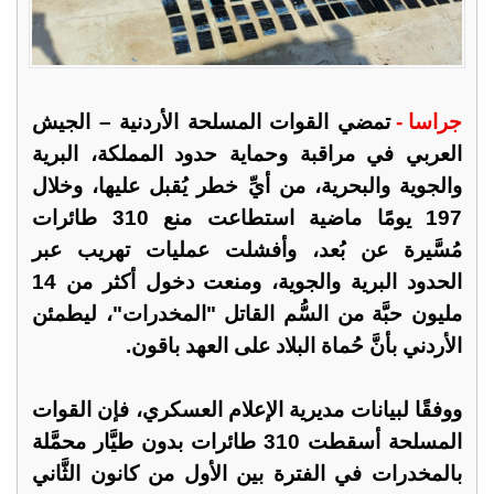
جراسا -
تمضي القوات المسلحة الأردنية – الجيش
العربي في مراقبة وحماية حدود المملكة، البرية
والجوية والبحرية، من أيِّ خطر يُقبل عليها، وخلال
197 يومًا ماضية استطاعت منع 310 طائرات
مُسَّيرة عن بُعد، وأفشلت عمليات تهريب عبر
الحدود البرية والجوية، ومنعت دخول أكثر من 14
مليون حبَّة من السُّم القاتل "المخدرات"، ليطمئن
الأردني بأنَّ حُماة البلاد على العهد باقون.
ووفقًا لبيانات مديرية الإعلام العسكري، فإن القوات
المسلحة أسقطت 310 طائرات بدون طيَّار محمَّلة
بالمخدرات في الفترة بين الأول من كانون الثَّاني