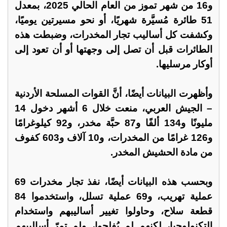
و16 من شهر تموز من العام الحالي 2025، بمعدل
51 طائرة مُسيَّرة شهريًا، أو نحو مسيرتين يوميًا،
وكشفت كل أساليب تجار المخدرات، وضبطت هذه
الطائرات قبل أن تصل إلى وجهتها أو أن تعود إلى
أوكار مرسليها.
وأظهرت البيانات أيضًا، أنَّ القوات المسلحة الأردنية
– الجيش العربي، منعت خلال 6 أشهر دخول 14
مليونًا و134 ألفًا و87 حبَّة مخدر، و92 كيلوغرامًا
و126 غرامًا من المخدرات، و10 آلاف و603 كفوف
من مادة الحشيش المخدر.
وبحسب هذه البيانات أيضًا، نفذ تجار مخدرات 69
عملية تهريب، و69 عملية تسلل، واستخدموا 84
قطعة سلاح، وحاولوا تغيير أساليبهم واستخدام
التكنولوجيا، لكنهم لم يُفلحوا، ولم تمرّ أساليبهم