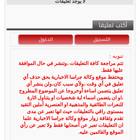
لا يوجد تعليقات
أكتب تعليقا
التسجيل
الدخول
تنويه :
تتم مراجعة كافة التعليقات ،وتنشر في حال الموافقة
عليها فقط.
ويحتفظ موقع وكالة جراسا الاخبارية بحق حذف أي
تعليق في أي وقت ،ولأي سبب كان،ولن ينشر أي
تعليق يتضمن اساءة أوخروجا عن الموضوع المطروح
،او ان يتضمن اسماء اية شخصيات او يتناول اثارة
للنعرات الطائفية والمذهبية او العنصرية آملين التقيد
بمستوى راقي بالتعليقات حيث انها تعبر عن مدى
تقدم وثقافة زوار موقع وكالة جراسا الاخبارية علما
ان التعليقات تعبر عن أصحابها فقط ولا تعبر عن رأي
الموقع والقائمين عليه.