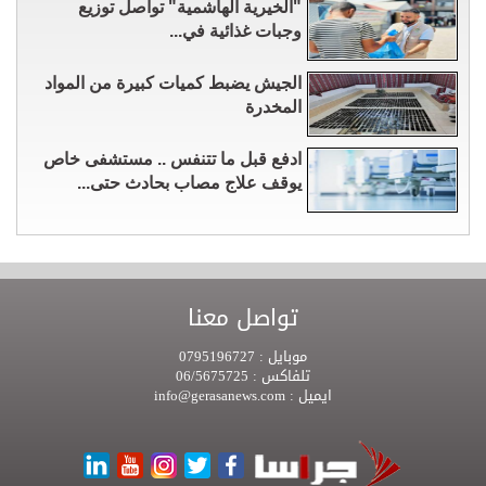
"الخيرية الهاشمية" تواصل توزيع
وجبات غذائية في...
الجيش يضبط كميات كبيرة من المواد
المخدرة
ادفع قبل ما تتنفس .. مستشفى خاص
يوقف علاج مصاب بحادث حتى...
تواصل معنا
موبايل :
0795196727
تلفاكس :
06/5675725
ايميل :
info@gerasanews.com