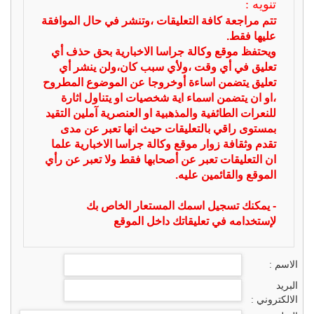
تنويه :
تتم مراجعة كافة التعليقات ،وتنشر في حال الموافقة
عليها فقط.
ويحتفظ موقع وكالة جراسا الاخبارية بحق حذف أي
تعليق في أي وقت ،ولأي سبب كان،ولن ينشر أي
تعليق يتضمن اساءة أوخروجا عن الموضوع المطروح
،او ان يتضمن اسماء اية شخصيات او يتناول اثارة
للنعرات الطائفية والمذهبية او العنصرية آملين التقيد
بمستوى راقي بالتعليقات حيث انها تعبر عن مدى
تقدم وثقافة زوار موقع وكالة جراسا الاخبارية علما
ان التعليقات تعبر عن أصحابها فقط ولا تعبر عن رأي
الموقع والقائمين عليه.
- يمكنك تسجيل اسمك المستعار الخاص بك
لإستخدامه في تعليقاتك داخل الموقع
الاسم :
البريد
الالكتروني :