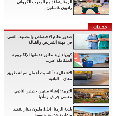
الرمثا يتعاقد مع المدرب الكرواتي
راديون غاسانين
محليات
صدور نظام الاختصاص والتصنيف الفني
في مهنة التمريض والقبالة
كهرباء إربد تطلق خدماتها الإلكترونية
المتكاملة عبر...
الأشغال تبدأ السبت أعمال صيانة طريق
معان – البادية
التربية: إنشاء مبنيين جديدين لناديي
معلمي جرش ومأدبا...
بلدية الرمثا: 1.14 مليون دينار لتنفيذ
مشاريع خدمية وتنموية