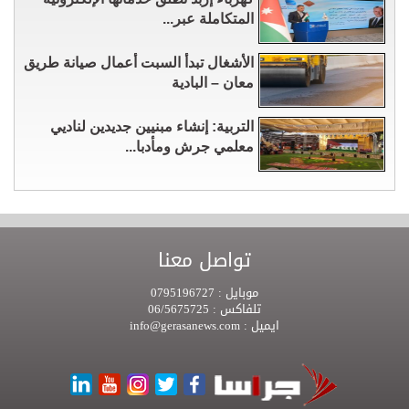
المتكاملة عبر...
الأشغال تبدأ السبت أعمال صيانة طريق
معان – البادية
التربية: إنشاء مبنيين جديدين لناديي
معلمي جرش ومأدبا...
تواصل معنا
موبايل :
0795196727
تلفاكس :
06/5675725
ايميل :
info@gerasanews.com