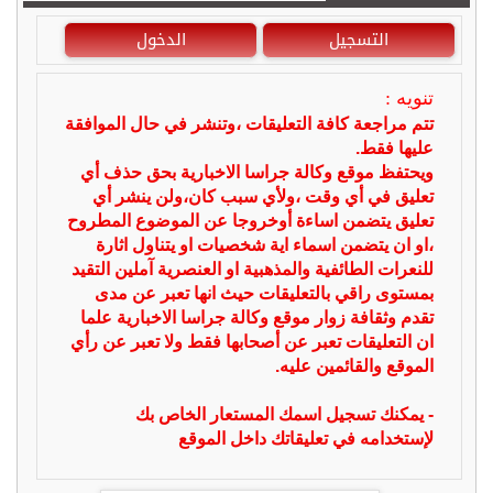
التسجيل
الدخول
تنويه :
تتم مراجعة كافة التعليقات ،وتنشر في حال الموافقة
عليها فقط.
ويحتفظ موقع وكالة جراسا الاخبارية بحق حذف أي
تعليق في أي وقت ،ولأي سبب كان،ولن ينشر أي
تعليق يتضمن اساءة أوخروجا عن الموضوع المطروح
،او ان يتضمن اسماء اية شخصيات او يتناول اثارة
للنعرات الطائفية والمذهبية او العنصرية آملين التقيد
بمستوى راقي بالتعليقات حيث انها تعبر عن مدى
تقدم وثقافة زوار موقع وكالة جراسا الاخبارية علما
ان التعليقات تعبر عن أصحابها فقط ولا تعبر عن رأي
الموقع والقائمين عليه.
- يمكنك تسجيل اسمك المستعار الخاص بك
لإستخدامه في تعليقاتك داخل الموقع