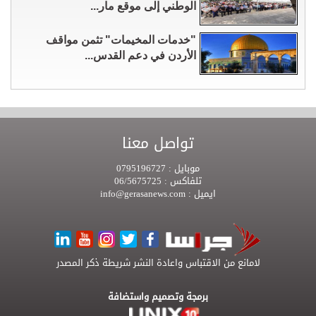
الوطني إلى موقع مار...
"خدمات المخيمات" تثمن مواقف
الأردن في دعم القدس...
تواصل معنا
موبايل :
0795196727
تلفاكس :
06/5675725
ايميل :
info@gerasanews.com
لامانع من الاقتباس واعادة النشر شريطة ذكر المصدر
برمجة وتصميم واستضافة