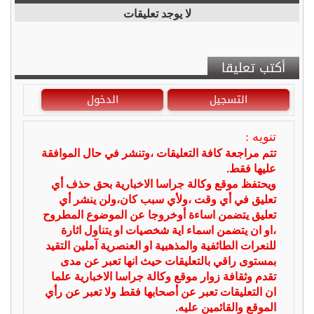
لا يوجد تعليقات
أكتب تعليقا
التسجيل
الدخول
تنويه :
تتم مراجعة كافة التعليقات ،وتنشر في حال الموافقة
عليها فقط.
ويحتفظ موقع وكالة جراسا الاخبارية بحق حذف أي
تعليق في أي وقت ،ولأي سبب كان،ولن ينشر أي
تعليق يتضمن اساءة أوخروجا عن الموضوع المطروح
،او ان يتضمن اسماء اية شخصيات او يتناول اثارة
للنعرات الطائفية والمذهبية او العنصرية آملين التقيد
بمستوى راقي بالتعليقات حيث انها تعبر عن مدى
تقدم وثقافة زوار موقع وكالة جراسا الاخبارية علما
ان التعليقات تعبر عن أصحابها فقط ولا تعبر عن رأي
الموقع والقائمين عليه.