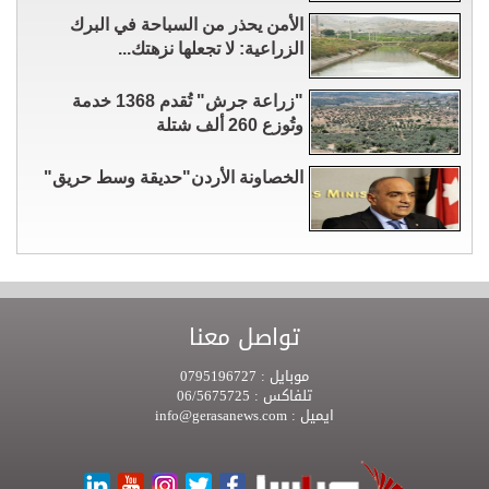
الأمن يحذر من السباحة في البرك
الزراعية: لا تجعلها نزهتك...
"زراعة جرش" تُقدم 1368 خدمة
وتُوزع 260 ألف شتلة
الخصاونة الأردن"حديقة وسط حريق"
تواصل معنا
موبايل :
0795196727
تلفاكس :
06/5675725
ايميل :
info@gerasanews.com