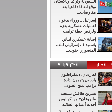
السعودية وتركيا وباكستان
توقع اتفاقا دفاعيا بعد
مفاوضات...
إسرائيل .. وزراء يدعون
لعمليات عسكرية بغزة
ولرفض خطة ترامب
إصابة عسكري لبناني
باستهداف إسرائيلي لبلدة
المنصوري جنوب...
ر الأخبار
الأكثر قراءة
لغارديان: ديمقراطيون
بارزون يتهمون إدارة
ترامب بمنح الضوء...
نسرين طافش تستعيد
«الروقان» من كواليس
أحدث أعمالها الغنائية