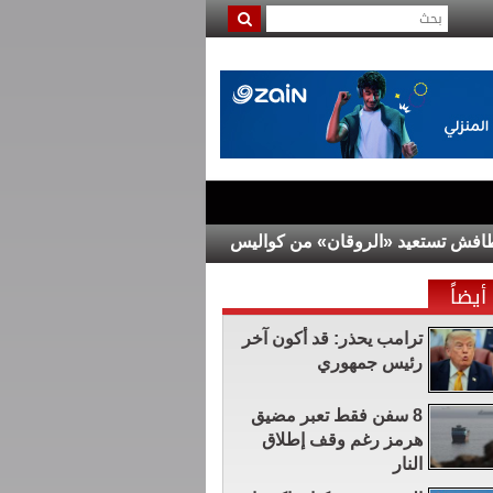
تعيد «الروقان» من كواليس أحدث أعمالها الغنائية
ترامب يحذر:
أيضاً
ترامب يحذر: قد أكون آخر
رئيس جمهوري
8 سفن فقط تعبر مضيق
هرمز رغم وقف إطلاق
النار