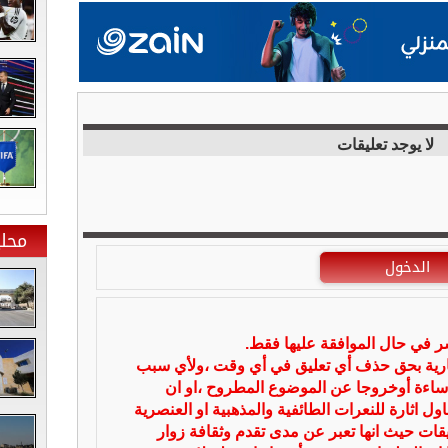
لا يوجد تعليقات
محلي
الدخول
شر في حال الموافقة عليها فقط.
بارية بحق حذف أي تعليق في أي وقت ،ولأي سبب
ساءة أوخروجا عن الموضوع المطروح ،او ان
ل اثارة للنعرات الطائفية والمذهبية او العنصرية
يقات حيث انها تعبر عن مدى تقدم وثقافة زوار