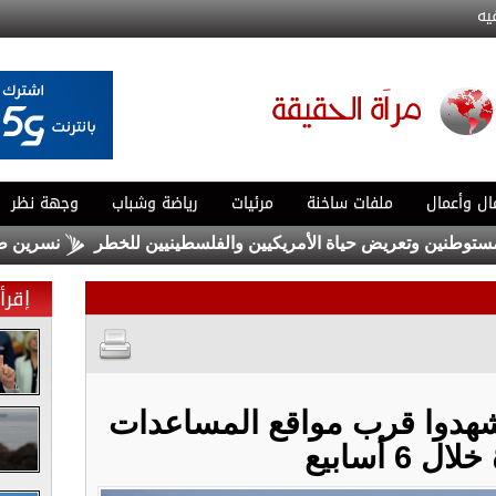
يه
ال وأعمال
ملفات ساخنة
مرئيات
رياضة وشباب
وجهة نظر
نين وتعريض حياة الأمريكيين والفلسطينيين للخطر
نسرين طافش تس
إقرأ 
ستشهدوا قرب مواقع المساعدات
ل 6 أسابيع