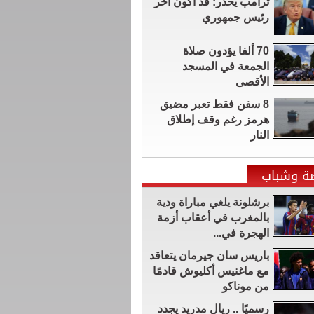
ترامب يحذر: قد أكون آخر
رئيس جمهوري
70 ألفا يؤدون صلاة
الجمعة في المسجد
الأقصى
8 سفن فقط تعبر مضيق
هرمز رغم وقف إطلاق
النار
ضة وشباب
برشلونة يلغي مباراة ودية
بالمغرب في أعقاب أزمة
الهجرة في...
باريس سان جيرمان يتعاقد
مع ماغنيس أكليوش قادمًا
من موناكو
رسميًا .. ريال مدريد يجدد