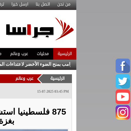
من نحن
اتصل بنا
ارسل خبرا
ترف
الرئيسية
محليات
عرب وعالم
م
ون بارزون يتهمون إدارة ترامب بمنح الضوء الأخضر لاعتداءات المستوط
الرئيسية
عرب وعالم
15-07-2025 03:45 PM
875 فلسطينيا ا
بغزة خلا