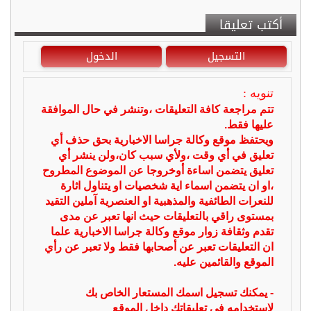
أكتب تعليقا
التسجيل
الدخول
تنويه :
تتم مراجعة كافة التعليقات ،وتنشر في حال الموافقة
عليها فقط.
ويحتفظ موقع وكالة جراسا الاخبارية بحق حذف أي
تعليق في أي وقت ،ولأي سبب كان،ولن ينشر أي
تعليق يتضمن اساءة أوخروجا عن الموضوع المطروح
،او ان يتضمن اسماء اية شخصيات او يتناول اثارة
للنعرات الطائفية والمذهبية او العنصرية آملين التقيد
بمستوى راقي بالتعليقات حيث انها تعبر عن مدى
تقدم وثقافة زوار موقع وكالة جراسا الاخبارية علما
ان التعليقات تعبر عن أصحابها فقط ولا تعبر عن رأي
الموقع والقائمين عليه.
- يمكنك تسجيل اسمك المستعار الخاص بك
لإستخدامه في تعليقاتك داخل الموقع