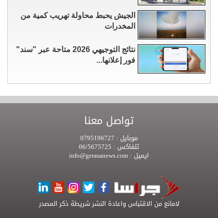
الجيش يحبط محاولة تهريب كمية من
المخدرات
نتائج التوجيهي 2026 متاحة عبر "سند"
فور إعلانها...
تواصل معنا
موبايل :
0795196727
تلفاكس :
06/5675725
ايميل :
info@gerasanews.com
لامانع من الاقتباس واعادة النشر شريطة ذكر المصدر