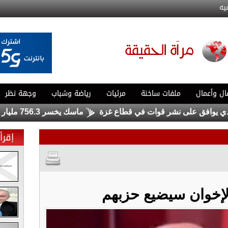
يه
ال وأعمال
ملفات ساخنة
مرئيات
رياضة وشباب
وجهة نظر
فق على نشر قوات في قطاع غزة
ماسك يخسر 756.3 مليار دولار .. ولا يزال الأغنى في العالم
إقرأ 
لإخوان سيضيع حزبهم