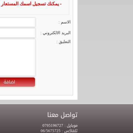
- يمكنك تسجيل اسمك المستعار ا
الاسم :
البريد الالكتروني :
التعليق :
اضافة
تواصل معنا
موبايل :
0795196727
تلفاكس :
06/5675725