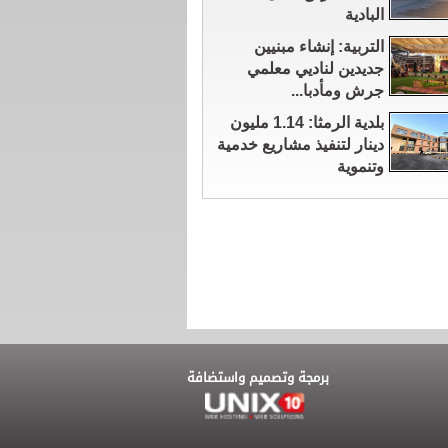
البادية
التربية: إنشاء مبنيين
جديدين لناديي معلمي
جرش ومأدبا...
بلدية الرمثا: 1.14 مليون
دينار لتنفيذ مشاريع خدمية
وتنموية
برمجة وتصميم واستضافة