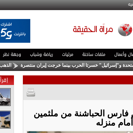
يه
ال وأعمال
ملفات ساخنة
مرئيات
رياضة وشباب
وجهة نظر
 و"إسرائيل" خسرتا الحرب بينما خرجت إيران منتصرة
الذهب يتجه 
إقرأ 
ل فارس الحباشنة من ملثمين
مام منزله