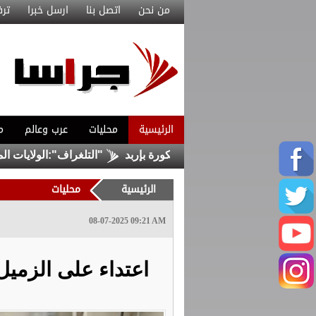
من نحن
اتصل بنا
ارسل خبرا
ترف
الرئيسية
محليات
عرب وعالم
م
ص داخل حفرة في لواء الكورة بإربد
"التلغراف":الولايات المتحدة
الرئيسية
محليات
08-07-2025 09:21 AM
اعتداء على الزمي
أ