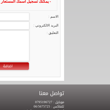
- يمكنك تسجيل اسمك المستعار ا
الاسم :
البريد الالكتروني :
التعليق :
اضافة
تواصل معنا
موبايل :
0795196727
تلفاكس :
06/5675725