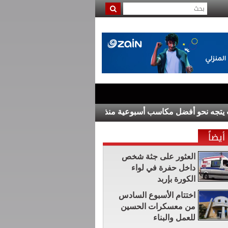
نحو أفضل مكاسب أسبوعية منذ مطلع العام
مقتل 7 أشخاص في حادث إطلاق النار في مدرسة بتايلاند
أيضاً
العثور على جثة شخص
داخل حفرة في لواء
الكورة بإربد
اختتام الأسبوع السادس
من معسكرات الحسين
للعمل والبناء