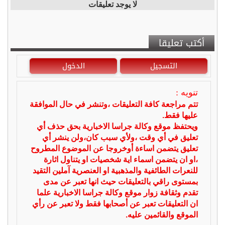
لا يوجد تعليقات
أكتب تعليقا
التسجيل
الدخول
تنويه :
تتم مراجعة كافة التعليقات ،وتنشر في حال الموافقة
عليها فقط.
ويحتفظ موقع وكالة جراسا الاخبارية بحق حذف أي
تعليق في أي وقت ،ولأي سبب كان،ولن ينشر أي
تعليق يتضمن اساءة أوخروجا عن الموضوع المطروح
،او ان يتضمن اسماء اية شخصيات او يتناول اثارة
للنعرات الطائفية والمذهبية او العنصرية آملين التقيد
بمستوى راقي بالتعليقات حيث انها تعبر عن مدى
تقدم وثقافة زوار موقع وكالة جراسا الاخبارية علما
ان التعليقات تعبر عن أصحابها فقط ولا تعبر عن رأي
الموقع والقائمين عليه.