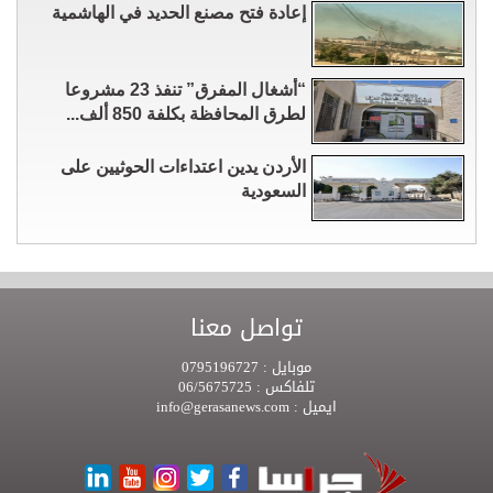
إعادة فتح مصنع الحديد في الهاشمية
“أشغال المفرق” تنفذ 23 مشروعا
لطرق المحافظة بكلفة 850 ألف...
الأردن يدين اعتداءات الحوثيين على
السعودية
تواصل معنا
موبايل :
0795196727
تلفاكس :
06/5675725
ايميل :
info@gerasanews.com