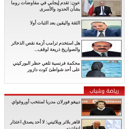
عون: تقدم إيجابي في مفاوضات روما
بشأن الحدود والأسرى
الثقة واليقين بعد الثبات أولا
هل استخدم ترامب أزمة نقص الذخائر
والصواريخ ذريعة لوقف...
محكمة فرنسية تلغي حظر البوركيني
على أحد شواطئ كوت دازور
رياضة وشباب
دييغو فورلان مدربا لمنتخب أوروغواي
قاهر بلاتر وبلاتيني: لا أحد يصدق اعتذار
إنفانتينو