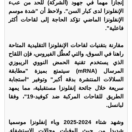
إنجازا مهما في جهود (الشركة) للحد من عبء
الإنفلونزا لدى كبار السن". ولاحظ أن "شدة موسم
الإنفلونزا الماضي تؤكد الحاجة إلى لقاحات أكثر
فاعلية".
مقارنة بتقنيات لقاحات الإنفلونزا التقليدية المتاحة
راهنا في السوق، والتي تُعطّل الفيروس، فإن اللقاح
الذي يستخدم تقنية الحمض النووي الريبوزي
المرسال (mRNA) سيتمتع بميزة "مطابقة
السلالات المنتشرة بدقة أكبر" وتوفير "استجابة
سريعة خلال جائحة إنفلونزا مستقبلية، مما يمهد
الطريق للقاحات المركبة ضد كوفيد-19"، وفقا
لبانسل.
وشهد شتاء 2024-2025 وباء إنفلونزا موسميا
شديدا من حيث الوفيات وحالات الاستشفاء.