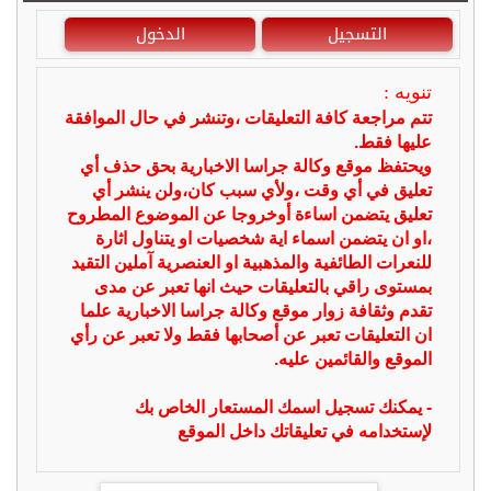
التسجيل
الدخول
تنويه :
تتم مراجعة كافة التعليقات ،وتنشر في حال الموافقة
عليها فقط.
ويحتفظ موقع وكالة جراسا الاخبارية بحق حذف أي
تعليق في أي وقت ،ولأي سبب كان،ولن ينشر أي
تعليق يتضمن اساءة أوخروجا عن الموضوع المطروح
،او ان يتضمن اسماء اية شخصيات او يتناول اثارة
للنعرات الطائفية والمذهبية او العنصرية آملين التقيد
بمستوى راقي بالتعليقات حيث انها تعبر عن مدى
تقدم وثقافة زوار موقع وكالة جراسا الاخبارية علما
ان التعليقات تعبر عن أصحابها فقط ولا تعبر عن رأي
الموقع والقائمين عليه.
- يمكنك تسجيل اسمك المستعار الخاص بك
لإستخدامه في تعليقاتك داخل الموقع