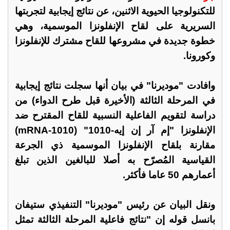
للتكنولوجيا الحيوية الاثنين، عن نتائج إيجابية لتجربتها
السريرية على لقاح الإنفلونزا الموسمية، وهي
خطوة جديدة في مشروعها للقاح مشترك للإنفلونزا
وكورونا.
وافادت "موديرنا" في بيان أنها سجلت نتائج إيجابية
في المرحلة الثالثة (الأخيرة قبل طرح الدواء) من
دراسة لتقويم الفاعلية النسبية للقاح المقترح ضد
الإنفلونزا "إم آر إن إيه-1010" (mRNA-1010)
مقارنة بلقاح الإنفلونزا الموسمية ذي الجرعة
القياسية المُصرّح به أصلا للبالغين الذين تبلغ
أعمارهم 50 عاما فأكثر.
ونقل البيان عن رئيس "موديرنا" التنفيذي ستيفان
بانسل قوله إن "نتائج فاعلية المرحلة الثالثة تمثل