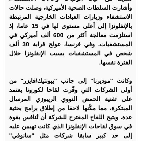
وأشارت السلطات الصحية الأميركية، وصلت حالات
الاستشفاء وزيارات العيادات الخارجية المرتبطة
بالإنفلونزا إلى أعلى مستوى لها في 15 عاما، إذ
استلزمت معالجة أكثر من 600 ألف أميركي في
المستشفيات. وفي فرنسا، عولج قرابة 30 ألف
شخص في المستشفيات بسبب الإنفلونزا خلال
الفترة نفسها.
وكانت "موديرنا" إلى جانب "بيونتيك/فايزر" من
أولى الشركات التي وفّرت لقاحا لكورونا يعتمد
على تقنية الحمض النووي الريبوزي المرسال
المبتكرة، مما مكّنها لاحقا من إطلاق برامج بحثية
عدة. ويتيح اللقاح المقترح للشركة أن تُنافس بقوة
في سوق لقاحات الإنفلونزا الذي كانت تهيمن عليه
إلى حد كبير سابقا شركات مثل "سانوفي"