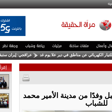
يه
ال وأعمال
ملفات ساخنة
مرئيات
رياضة وشباب
وجهة نظر
الكهربائي عن مناطق في دير علا يوم غد
عراقجي: إيران ستبقى ملتز
إقرأ 
ل وفدًا من مدينة الأمير محمد
للشباب