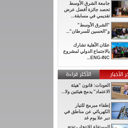
جامعة الشرق الأوسط
تحصد جائزة أفضل عرض
تقديمي في مسابقة...
"الشرق الأوسط"
و"الحسين للسرطان"...
عمّان الأهلية تشارك
بالاجتماع الدولي لمشروع
ENG-INC...
ر الأخبار
الأكثر قراءة
العودات: قانون "هيئة
الاعتماد" يدمج هيئتين ولا...
إطفاء مبرمج للتيار
الكهربائي عن مناطق في
دير علا يوم غد
المستقلة للانتخاب تفتح