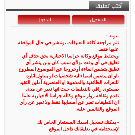
أكتب تعليقا
التسجيل
الدخول
تنويه :
تتم مراجعة كافة التعليقات ،وتنشر في حال الموافقة
عليها فقط.
ويحتفظ موقع وكالة جراسا الاخبارية بحق حذف أي
تعليق في أي وقت ،ولأي سبب كان،ولن ينشر أي
تعليق يتضمن اساءة أوخروجا عن الموضوع المطروح
،او ان يتضمن اسماء اية شخصيات او يتناول اثارة
للنعرات الطائفية والمذهبية او العنصرية آملين التقيد
بمستوى راقي بالتعليقات حيث انها تعبر عن مدى
تقدم وثقافة زوار موقع وكالة جراسا الاخبارية علما
ان التعليقات تعبر عن أصحابها فقط ولا تعبر عن رأي
الموقع والقائمين عليه.
- يمكنك تسجيل اسمك المستعار الخاص بك
لإستخدامه في تعليقاتك داخل الموقع