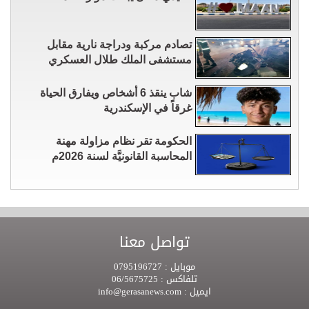
تصادم مركبة ودراجة نارية مقابل
مستشفى الملك طلال العسكري
شاب ينقذ 6 أشخاص ويفارق الحياة
غرقاً في الإسكندرية
الحكومة تقر نظام مزاولة مهنة
المحاسبة القانونيَّة لسنة 2026م
تواصل معنا
موبايل :
0795196727
تلفاكس :
06/5675725
ايميل :
info@gerasanews.com