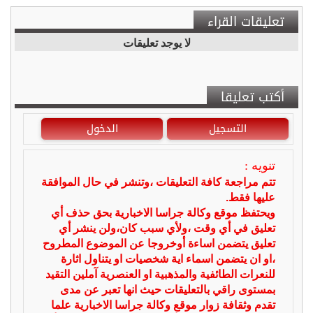
تعليقات القراء
لا يوجد تعليقات
أكتب تعليقا
التسجيل
الدخول
تنويه :
تتم مراجعة كافة التعليقات ،وتنشر في حال الموافقة
عليها فقط.
ويحتفظ موقع وكالة جراسا الاخبارية بحق حذف أي
تعليق في أي وقت ،ولأي سبب كان،ولن ينشر أي
تعليق يتضمن اساءة أوخروجا عن الموضوع المطروح
،او ان يتضمن اسماء اية شخصيات او يتناول اثارة
للنعرات الطائفية والمذهبية او العنصرية آملين التقيد
بمستوى راقي بالتعليقات حيث انها تعبر عن مدى
تقدم وثقافة زوار موقع وكالة جراسا الاخبارية علما