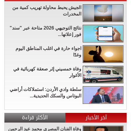
الجيش يحبط محاولة تهريب كمية من
المخدرات
نتائج التوجيهي 2026 متاحة عبر "سند"
فور إعلانها...
اجواء حارة في اغلب المناطق اليوم
وغدًا
وفاة خمسيني إثر صعقة كهربائية في
الأغوار
سلطة وادي الأردن: استملاكات أراضي
البوتاس والسكك الحديدية...
آخر الأخبار
الأكثر قراءة
وفاة الفنان المصري محمد عبد الرحمن