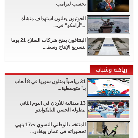
يحسب لترامب
الحوثيون يعلنون استهداف منشأة
لـ"أرامكو" في...
البنتاغون يمنح شركات السلاح 21 يوما
لتسريع الإنتاج وسط...
رياضة وشباب
31 رياضياً يمثلون سوريا في 8 ألعاب
بـ"متوسطية...
13 ميدالية للأردن في اليوم الثاني
لبطولة الحسن للتايكواندو
المنتخب الوطني النسوي ت17 ينهي
تحضيراته في عمان ويغادر...