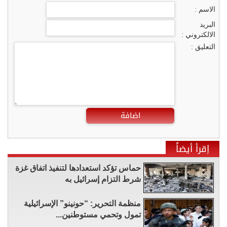
الاسم :
البريد
الالكتروني :
التعليق :
اضافة
إقرأ أيضاً
حماس تؤكد استعدادها لتنفيذ اتفاق غزة
شرط التزام إسرائيل به
منظمة التحرير: “حونينو” الإسرائيلية
تمول وتحمي مستوطنين...