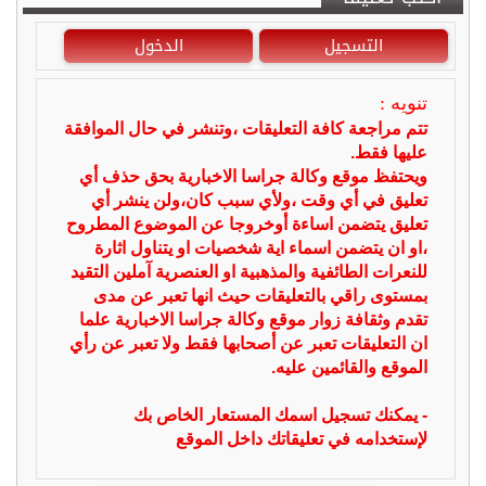
التسجيل
الدخول
تنويه :
تتم مراجعة كافة التعليقات ،وتنشر في حال الموافقة
عليها فقط.
ويحتفظ موقع وكالة جراسا الاخبارية بحق حذف أي
تعليق في أي وقت ،ولأي سبب كان،ولن ينشر أي
تعليق يتضمن اساءة أوخروجا عن الموضوع المطروح
،او ان يتضمن اسماء اية شخصيات او يتناول اثارة
للنعرات الطائفية والمذهبية او العنصرية آملين التقيد
بمستوى راقي بالتعليقات حيث انها تعبر عن مدى
تقدم وثقافة زوار موقع وكالة جراسا الاخبارية علما
ان التعليقات تعبر عن أصحابها فقط ولا تعبر عن رأي
الموقع والقائمين عليه.
- يمكنك تسجيل اسمك المستعار الخاص بك
لإستخدامه في تعليقاتك داخل الموقع