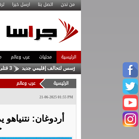
من نحن
اتصل بنا
ارسل خبرا
ترف
الرئيسية
محليات
عرب وعالم
م
دية وتركيا وباكستان قد يؤسس لتحالف إقليمي جديد
3 قتلى و23 مصابا بأعمال شغب داخل سجنين في سريلانكا
الرئيسية
عرب وعالم
21-06-2025 01:55 PM
أردوغان: نتنياهو 
ح