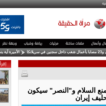
يه
ال وأعمال
ملفات ساخنة
مرئيات
رياضة وشباب
وجهة نظر
الأميرة آية بنت فيصل
إقرأ 
يمنع السلام و"النصر" سيكون
ليف إيران