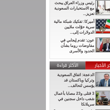
رئيس وزراء العراق يبحث
مع الاستخبارات السعودية
تعزيز...
أميركا: تفكيك شبكة مالية
سرية حوّلت ملايين
الدولارات إلى...
عون: تقدم إيجابي في
مفاوضات روما بشأن
الحدود والأسرى
ر الأخبار
الأكثر قراءة
الدعجة: اتفاق السعودية
وتركيا وباكستان قد
يؤسس لتحالف...
3 قتلى و23 مصابا بأعمال
شغب داخل سجنين في
سريلانكا