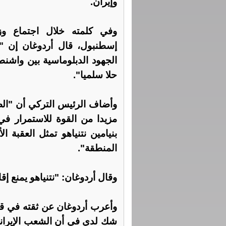
وإيران.
وفي كلمته خلال اجتماع وز
إسطنبول، قال أردوغان إن "
الجهود الدبلوماسية بين واشن
حلا سلميا".
وأضاف الرئيس التركي أن "الصم
مزيدا من القوة للاستمرار في
بنيامين نتنياهو تمثل العقبة ا
المنطقة".
وقال أردوغان: "نتنياهو يمنع إق
وأعرب أردوغان عن ثقته في قدرة
شك لدي في أن الشعب الإيراني