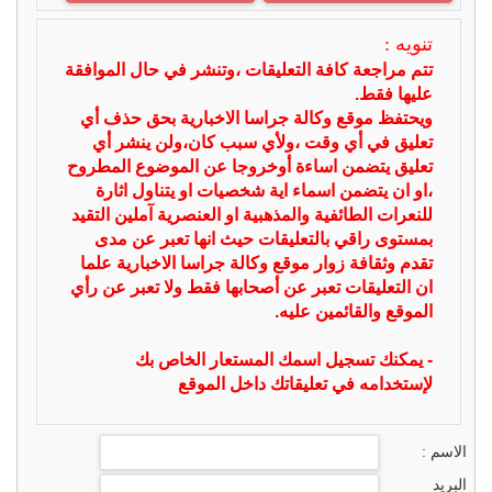
تنويه :
تتم مراجعة كافة التعليقات ،وتنشر في حال الموافقة
عليها فقط.
ويحتفظ موقع وكالة جراسا الاخبارية بحق حذف أي
تعليق في أي وقت ،ولأي سبب كان،ولن ينشر أي
تعليق يتضمن اساءة أوخروجا عن الموضوع المطروح
،او ان يتضمن اسماء اية شخصيات او يتناول اثارة
للنعرات الطائفية والمذهبية او العنصرية آملين التقيد
بمستوى راقي بالتعليقات حيث انها تعبر عن مدى
تقدم وثقافة زوار موقع وكالة جراسا الاخبارية علما
ان التعليقات تعبر عن أصحابها فقط ولا تعبر عن رأي
الموقع والقائمين عليه.
- يمكنك تسجيل اسمك المستعار الخاص بك
لإستخدامه في تعليقاتك داخل الموقع
الاسم :
البريد