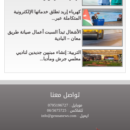
كهرباء إربد تطلق خدماتها الإلكترونية
المتكاملة عبر...
الأشغال تبدأ السبت أعمال صيانة طريق
معان – البادية
التربية: إنشاء مبنيين جديدين لناديي
معلمي جرش ومأدبا...
تواصل معنا
موبايل :
0795196727
تلفاكس :
06/5675725
ايميل :
info@gerasanews.com