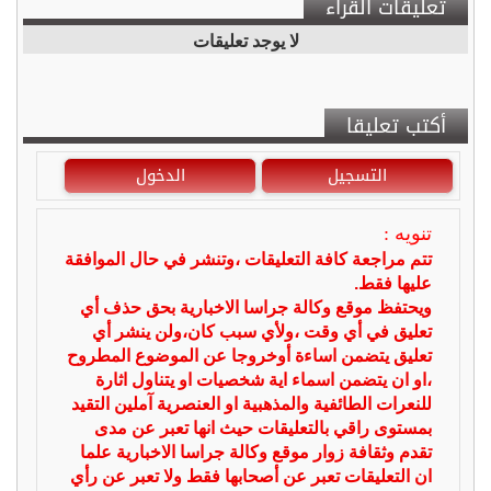
تعليقات القراء
لا يوجد تعليقات
أكتب تعليقا
التسجيل
الدخول
تنويه :
تتم مراجعة كافة التعليقات ،وتنشر في حال الموافقة
عليها فقط.
ويحتفظ موقع وكالة جراسا الاخبارية بحق حذف أي
تعليق في أي وقت ،ولأي سبب كان،ولن ينشر أي
تعليق يتضمن اساءة أوخروجا عن الموضوع المطروح
،او ان يتضمن اسماء اية شخصيات او يتناول اثارة
للنعرات الطائفية والمذهبية او العنصرية آملين التقيد
بمستوى راقي بالتعليقات حيث انها تعبر عن مدى
تقدم وثقافة زوار موقع وكالة جراسا الاخبارية علما
ان التعليقات تعبر عن أصحابها فقط ولا تعبر عن رأي