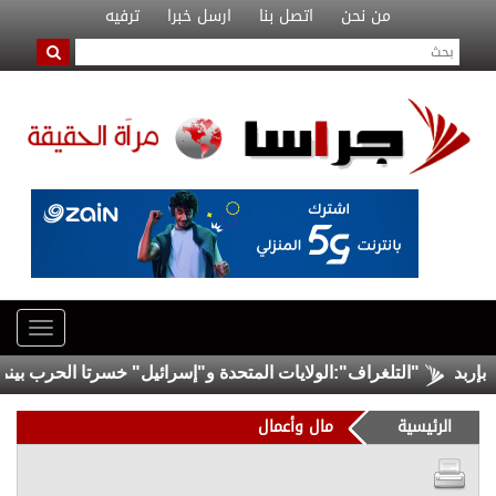
من نحن
اتصل بنا
ارسل خبرا
ترفيه
"التلغراف":الولايات المتحدة و"إسرائيل" خسرتا الحرب بينما خر
الرئيسية
مال وأعمال