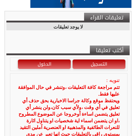
تعليقات القراء
لا يوجد تعليقات
أكتب تعليقا
التسجيل
الدخول
تنويه :
تتم مراجعة كافة التعليقات ،وتنشر في حال الموافقة
عليها فقط.
ويحتفظ موقع وكالة جراسا الاخبارية بحق حذف أي
تعليق في أي وقت ،ولأي سبب كان،ولن ينشر أي
تعليق يتضمن اساءة أوخروجا عن الموضوع المطروح
،او ان يتضمن اسماء اية شخصيات او يتناول اثارة
للنعرات الطائفية والمذهبية او العنصرية آملين التقيد
بمستوى راقي بالتعليقات حيث انها تعبر عن مدى