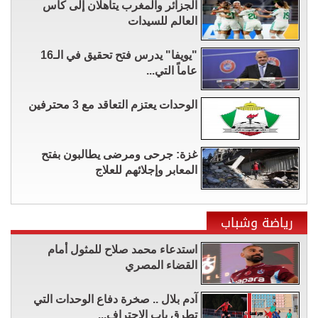
الجزائر والمغرب يتأهلان إلى كأس
العالم للسيدات
"يويفا" يدرس فتح تحقيق في الـ16
عاماً التي...
الوحدات يعتزم التعاقد مع 3 محترفين
غزة: جرحى ومرضى يطالبون بفتح
المعابر وإجلائهم للعلاج
رياضة وشباب
استدعاء محمد صلاح للمثول أمام
القضاء المصري
آدم بلال .. صخرة دفاع الوحدات التي
تطرق باب الاحتراف...