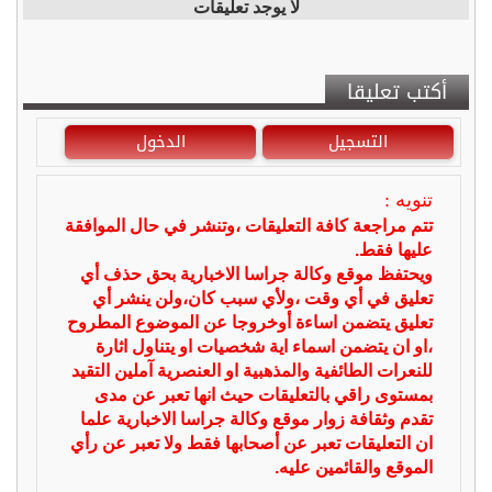
لا يوجد تعليقات
أكتب تعليقا
التسجيل
الدخول
تنويه :
تتم مراجعة كافة التعليقات ،وتنشر في حال الموافقة
عليها فقط.
ويحتفظ موقع وكالة جراسا الاخبارية بحق حذف أي
تعليق في أي وقت ،ولأي سبب كان،ولن ينشر أي
تعليق يتضمن اساءة أوخروجا عن الموضوع المطروح
،او ان يتضمن اسماء اية شخصيات او يتناول اثارة
للنعرات الطائفية والمذهبية او العنصرية آملين التقيد
بمستوى راقي بالتعليقات حيث انها تعبر عن مدى
تقدم وثقافة زوار موقع وكالة جراسا الاخبارية علما
ان التعليقات تعبر عن أصحابها فقط ولا تعبر عن رأي
الموقع والقائمين عليه.