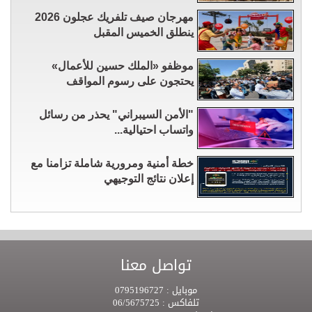
مهرجان صيف تلفريك عجلون 2026
ينطلق الخميس المقبل
موظفو «الملك حسين للأعمال»
يحتجون على رسوم المواقف
"الأمن السيبراني" يحذر من رسائل
واتساب احتيالية...
خطة أمنية ومرورية شاملة تزامنا مع
إعلان نتائج التوجيهي
تواصل معنا
موبايل :
0795196727
تلفاكس :
06/5675725