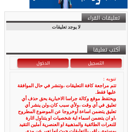
تعليقات القراء
لا يوجد تعليقات
أكتب تعليقا
التسجيل
الدخول
تنويه :
تتم مراجعة كافة التعليقات ،وتنشر في حال الموافقة
عليها فقط.
ويحتفظ موقع وكالة جراسا الاخبارية بحق حذف أي
تعليق في أي وقت ،ولأي سبب كان،ولن ينشر أي
تعليق يتضمن اساءة أوخروجا عن الموضوع المطروح
،او ان يتضمن اسماء اية شخصيات او يتناول اثارة
للنعرات الطائفية والمذهبية او العنصرية آملين التقيد
بمستوى راقي بالتعليقات حيث انها تعبر عن مدى