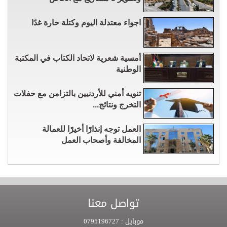
اجواء معتدلة اليوم وكتلة حارة غدًا
أمسية شعرية لاتحاد الكتاب في المكتبة
الوطنية
تنويه أمني للأردنيين بالتزامن مع حفلات
التخرج ونتائج...
العمل توجه إنذارًا أخيرًا للعمالة
المخالفة وأصحاب العمل
تواصل معنا
موبايل :
0795196727