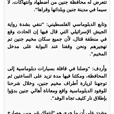
تتعرض له محافظة جنين من اضطهاد وانتهاكات، لا
سيما في مدينة جنين وبلداتها وقراها".
وتابع الدبلوماسي الفلسطيني: "ننفي بشدة رواية
الجيش الإسرائيلي التي قال فيها إن الحادث وقع
في منطقة قتال، لأن جميع سكان مخيم جنين تم
تهجيرهم ونحن وقفنا عند البوابة على مدخل
المخيم".
وأردف: "وصلنا في قافلة بسيارات دبلوماسية إلى
المحافظة، ومكثنا فيها مدة تزيد على الساعتين ثم
توجهنا لزيارة أطراف مخيم جنين، وخلال شرحنا
للوفود الدبلوماسية واقع ومعاناة أهالي جنين بدؤوا
بإطلاق نار كثيف تجاه الوفد".
وشدد على أن ما جرى هو "انتهاك غير مبرر وصارخ