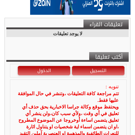
تعليقات القراء
لا يوجد تعليقات
أكتب تعليقا
التسجيل
الدخول
تنويه :
تتم مراجعة كافة التعليقات ،وتنشر في حال الموافقة
عليها فقط.
ويحتفظ موقع وكالة جراسا الاخبارية بحق حذف أي
تعليق في أي وقت ،ولأي سبب كان،ولن ينشر أي
تعليق يتضمن اساءة أوخروجا عن الموضوع المطروح
،او ان يتضمن اسماء اية شخصيات او يتناول اثارة
للنعرات الطائفية والمذهبية او العنصرية آملين التقيد