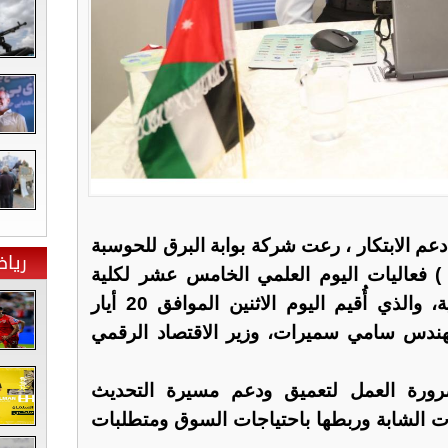
م الابتكار ، رعت شركة بوابة البرق للحوسبة
ريا
لسحابية ( Lightning Gate ) فعاليات اليوم العلمي الخامس عشر لكلية
الهندسة في الجامعة الهاشمية، والذي أُقيم اليوم الاثنين الموافق 20 أيار
المهندس سامي سميرات، وزير الاقتصاد الرقمي
ورة العمل لتعميق ودعم مسيرة التحديث
قات الشابة وربطها باحتياجات السوق ومتطلبات