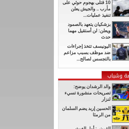
10 قتلى بهجوم حوثي على
مأرب .. والجيش يعلن
تنفيذ عمليات...
بزشكيان يتعهد بالصمود
ويعلن: لن أستقيل مهما
حدث
اليونيسف تتخذ إجراءات
ضد موظف بسبب مزاعم
بالتجسس لصالح...
ضة وشباب
والد الرشدان يوضح:
تصريحات منشورة تسيء
لنزار
الحسين إربد يضم السلمان
من الرمثا
القريني: أول الغيث