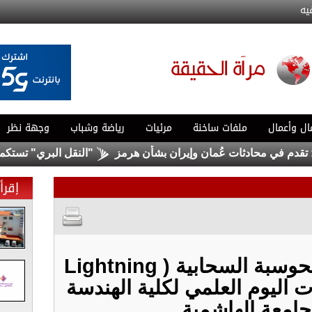
يه
ال وأعمال
ملفات ساخنة
مرئيات
رياضة وشباب
وجهة نظر
 محادثات عُمان وإيران بشأن هرمز
"النقل البري" تستكمل التشغ
إقرأ 
شركة بوابة البرق للحوسبة السحابية ( Lightning
ليات اليوم العلمي لكلية الهندسة
جامعة الهاشمية