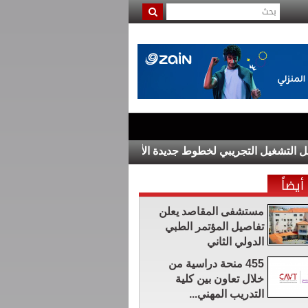
يل التجريبي لخطوط جديدة الأحد
10 قتلى بهجوم حوثي على مأرب .. والجيش يعلن تنفيذ عمليات عسكرية
أيضاً
مستشفى المقاصد يعلن
تفاصيل المؤتمر الطبي
الدولي الثاني
455 منحة دراسية من
خلال تعاون بين كلية
التدريب المهني...