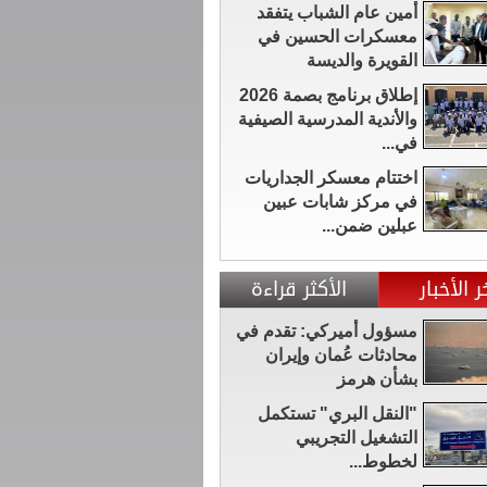
أمين عام الشباب يتفقد
معسكرات الحسين في
القويرة والديسة
إطلاق برنامج بصمة 2026
والأندية المدرسية الصيفية
في...
اختتام معسكر الجداريات
في مركز شابات عبين
عبلين ضمن...
ر الأخبار
الأكثر قراءة
مسؤول أميركي: تقدم في
محادثات عُمان وإيران
بشأن هرمز
"النقل البري" تستكمل
التشغيل التجريبي
لخطوط...