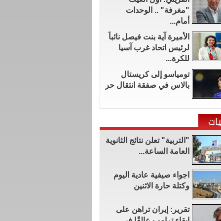
"مغرفة" .. الوحدات
أمام...
الأميرة آية بنت فيصل نائباً
لرئيس اتحاد غرب آسيا
للكرة...
تومياسو إلى كريستال
بالاس في صفقة انتقال حر
ات
"التربية" تعلن نتائج الثانوية
العامة الساعة...
اجواء صيفية عادية اليوم
وكتلة حارة الاثنين
تقرير: إيران تراهن على
إبقاء ترامب عالقًا في