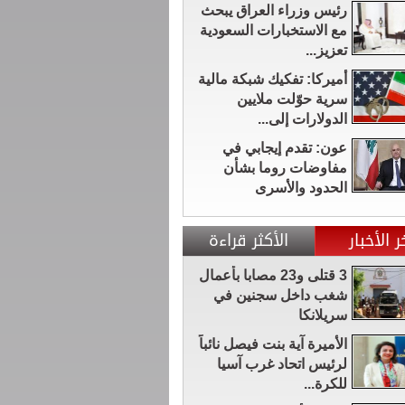
رئيس وزراء العراق يبحث
مع الاستخبارات السعودية
تعزيز...
أميركا: تفكيك شبكة مالية
سرية حوّلت ملايين
الدولارات إلى...
عون: تقدم إيجابي في
مفاوضات روما بشأن
الحدود والأسرى
ر الأخبار
الأكثر قراءة
3 قتلى و23 مصابا بأعمال
شغب داخل سجنين في
سريلانكا
الأميرة آية بنت فيصل نائباً
لرئيس اتحاد غرب آسيا
للكرة...