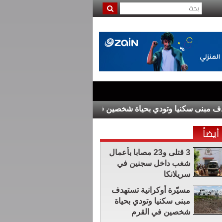
نى سكنيا وتودي بحياة شخصين في القرم
رئيس وزراء العراق يبحث م
أيضاً
3 قتلى و23 مصابا بأعمال
شغب داخل سجنين في
سريلانكا
مسيّرة أوكرانية تستهدف
مبنى سكنيا وتودي بحياة
شخصين في القرم