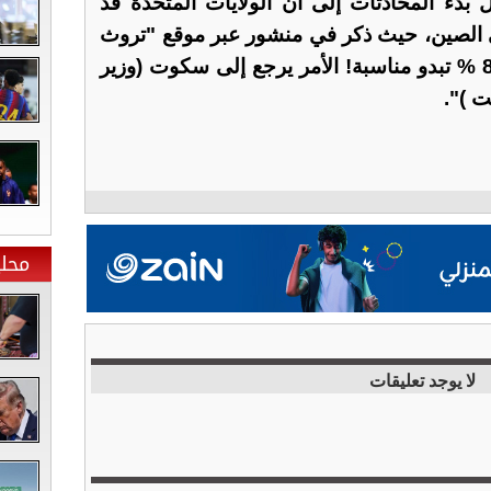
 بدء المحادثات إلى أن الولايات المتحدة قد
الصين، حيث ذكر في منشور عبر موقع "تروث
سوشال" أن "رسوما بنسبة 80 % تبدو مناسبة! الأمر يرجع إلى سكوت (وزير
ت )".
محلي
لا يوجد تعليقات