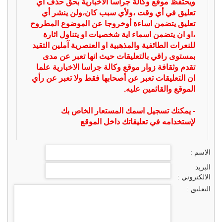
ويحتفظ موقع وكالة جراسا الاخبارية بحق حذف أي
تعليق في أي وقت ،ولأي سبب كان،ولن ينشر أي
تعليق يتضمن اساءة أوخروجا عن الموضوع المطروح
،او ان يتضمن اسماء اية شخصيات او يتناول اثارة
للنعرات الطائفية والمذهبية او العنصرية آملين التقيد
بمستوى راقي بالتعليقات حيث انها تعبر عن مدى
تقدم وثقافة زوار موقع وكالة جراسا الاخبارية علما
ان التعليقات تعبر عن أصحابها فقط ولا تعبر عن رأي
الموقع والقائمين عليه.
- يمكنك تسجيل اسمك المستعار الخاص بك
لإستخدامه في تعليقاتك داخل الموقع
الاسم :
البريد
الالكتروني :
التعليق :