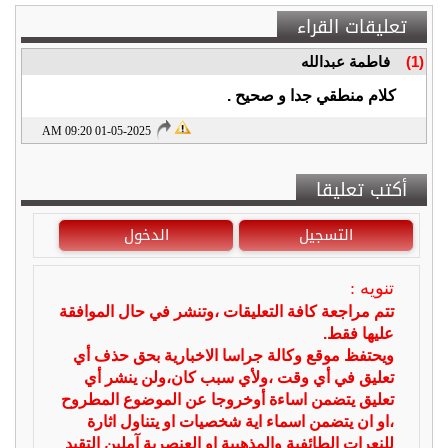
تعليقات القراء
(1)
فاطمة عبدالله
كلام منطقي جدا و صحيح .
01-05-2025 09:20 AM
أكتب تعليقا
التسجيل
الدخول
تنويه :
تتم مراجعة كافة التعليقات ،وتنشر في حال الموافقة
عليها فقط.
ويحتفظ موقع وكالة جراسا الاخبارية بحق حذف أي
تعليق في أي وقت ،ولأي سبب كان،ولن ينشر أي
تعليق يتضمن اساءة أوخروجا عن الموضوع المطروح
،او ان يتضمن اسماء اية شخصيات او يتناول اثارة
للنعرات الطائفية والمذهبية او العنصرية آملين التقيد