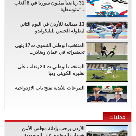
31 رياضياً يمثلون سوريا في 8 ألعاب
بـ"متوسطية...
13 ميدالية للأردن في اليوم الثاني
لبطولة الحسن للتايكواندو
المنتخب الوطني النسوي ت17 ينهي
تحضيراته في عمان ويغادر...
المنتخب الوطني ت 20 يتغلب على
نظيره الكويتي وديا
التبرعات للأندية تفتح باب الازدواجية
محليات
الأردن يرحب بإدانة مجلس الأمن
هجمات الحوثيين على السعودية