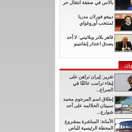
بالاس في صفقة انتقال حر
دييغو فورلان مدربا
لمنتخب أوروغواي
قاهر بلاتر وبلاتيني: لا أحد
يصدق اعتذار إنفانتينو
ات
تقرير: إيران تراهن على
إبقاء ترامب عالقًا في
الصراع...
إطلاق اسم المرحوم محمد
سبيتان الحلالمه على أحد
شوارع...
الأمانة: المباشرة بمشروع
المحطة الرئيسية للباص