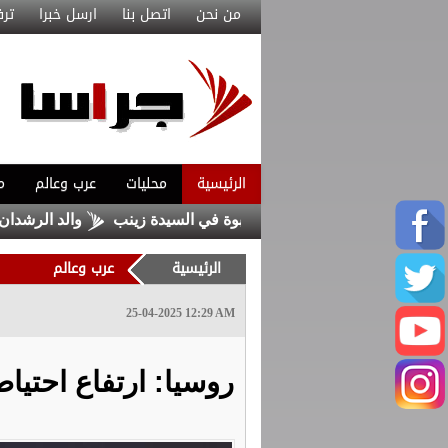
من نحن
اتصل بنا
ارسل خبرا
ترف
الرئيسية
محليات
عرب وعالم
م
رين من داعش حاولا زرع عبوة في السيدة زينب
والد الرشدان يو
الرئيسية
عرب وعالم
25-04-2025 12:29 AM