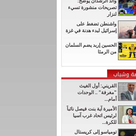
والد الرشدان يوضح:
تصريحات منشورة تسيء
لنزار
واشنطن تضغط على
إسرائيل لبدء هدنة في غزة
الحسين إربد يضم السلمان
من الرمثا
ضة وشباب
القريني: أول الغيث
"مغرفة" .. الوحدات
أمام...
الأميرة آية بنت فيصل نائباً
لرئيس اتحاد غرب آسيا
للكرة...
تومياسو إلى كريستال