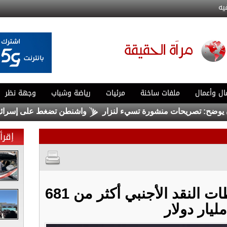
يه
ال وأعمال
ملفات ساخنة
مرئيات
رياضة وشباب
وجهة نظر
ضح: تصريحات منشورة تسيء لنزار
واشنطن تضغط على إسرائيل لبد
إقرأ 
روسيا: ارتفاع احتياطات النقد الأجنبي أكثر من 681
مليار دولار