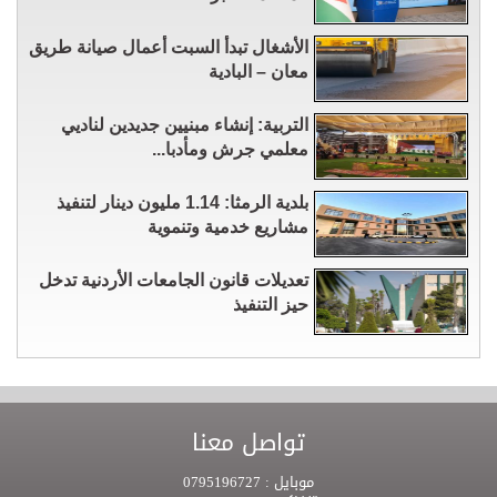
الأشغال تبدأ السبت أعمال صيانة طريق
معان – البادية
التربية: إنشاء مبنيين جديدين لناديي
معلمي جرش ومأدبا...
بلدية الرمثا: 1.14 مليون دينار لتنفيذ
مشاريع خدمية وتنموية
تعديلات قانون الجامعات الأردنية تدخل
حيز التنفيذ
تواصل معنا
موبايل :
0795196727