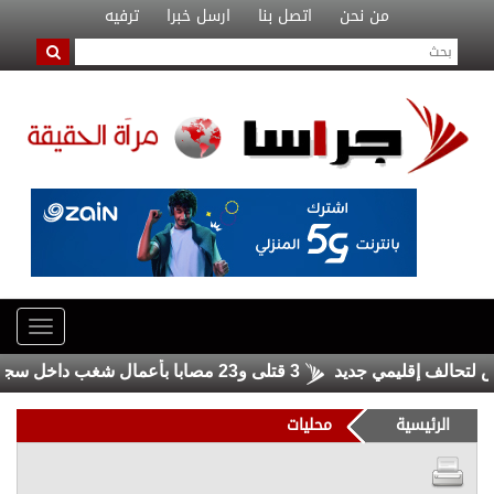
من نحن
اتصل بنا
ارسل خبرا
ترفيه
الف إقليمي جديد
3 قتلى و23 مصابا بأعمال شغب داخل سجنين في سريلانكا
الرئيسية
محليات