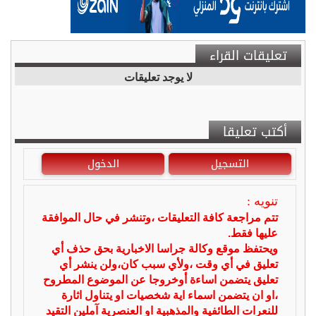
تعليقات القراء
لا يوجد تعليقات
أكتب تعليقا
التسجيل
الدخول
تنويه :
تتم مراجعة كافة التعليقات ،وتنشر في حال الموافقة
عليها فقط.
ويحتفظ موقع وكالة جراسا الاخبارية بحق حذف أي
تعليق في أي وقت ،ولأي سبب كان،ولن ينشر أي
تعليق يتضمن اساءة أوخروجا عن الموضوع المطروح
،او ان يتضمن اسماء اية شخصيات او يتناول اثارة
للنعرات الطائفية والمذهبية او العنصرية آملين التقيد