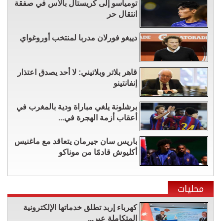
تومياسو إلى كريستال بالاس في صفقة
انتقال حر
دييغو فورلان مدربا لمنتخب أوروغواي
قاهر بلاتر وبلاتيني: لا أحد يصدق اعتذار
إنفانتينو
برشلونة يلغي مباراة ودية بالمغرب في
أعقاب أزمة الهجرة في...
باريس سان جيرمان يتعاقد مع ماغنيس
أكليوش قادمًا من موناكو
محليات
كهرباء إربد تطلق خدماتها الإلكترونية
المتكاملة عبر...