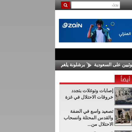
 على السعودية
برشلونة يلغي مباراة ودية بالمغرب في أعقاب أزمة 
أيضاً
إصابات وتوغلات بتجدد
خروقات الاحتلال في غزة
تصعيد واسع في الضفة
والقدس المحتلة وانسحاب
الاحتلال من...