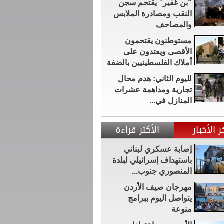
“بن غفير” يقتحم سجن
النقب ومصادرة الملابس
والمصاحف
مستوطنون يقتحمون
الأقصى ويعتدون على
أملاك الفلسطينيين بالضفة
لليوم الثاني: هدم محال
تجارية ومداهمة عشرات
المنازل في...
ر الأخبار
الأكثر قراءة
إصابة عسكري لبناني
باستهداف إسرائيلي لبلدة
المنصوري جنوب...
مهرجان صيف الأردن
يتواصل اليوم ببرامج
منوعة