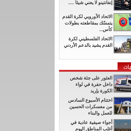
إنفانتينو لا يعني شيئاً .....
الاتحاد الأوروبي لكرة القدم
يتمسّك بمقاطعته بطولات
كأس...
الاتحاد الفلسطيني لكرة
القدم يشيد بالدعم الأردني
ات
العثور على جثة شخص
داخل حفرة في لواء
الكورة بإربد
اختتام الأسبوع السادس
من معسكرات الحسين
للعمل والبناء
أجواء صيفية عادية في
أغلب المناطق اليوم