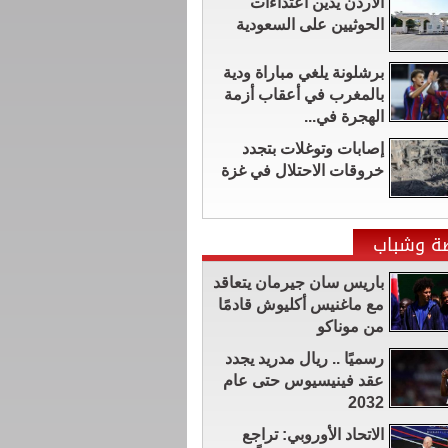
الأردن يدين اعتداءات
الحوثيين على السعودية
برشلونة يلغي مباراة ودية
بالمغرب في أعقاب أزمة
الهجرة في...
إصابات وتوغلات بتجدد
خروقات الاحتلال في غزة
ضة وشباب
باريس سان جيرمان يتعاقد
مع ماغنيس أكليوش قادمًا
من موناكو
رسميًا .. ريال مدريد يجدد
عقد فينيسيوس حتى عام
2032
الاتحاد الأوروبي: تراجع