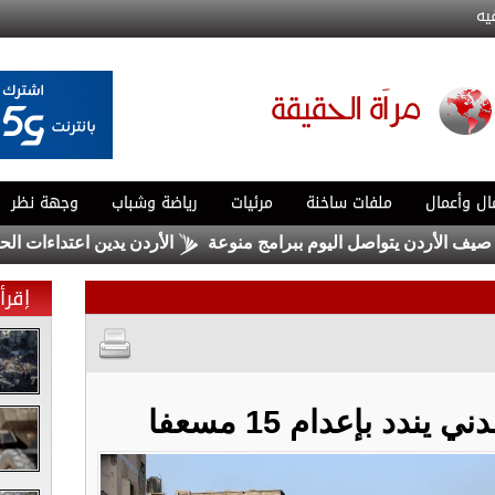
يه
ال وأعمال
ملفات ساخنة
مرئيات
رياضة وشباب
وجهة نظر
أردن يتواصل اليوم ببرامج منوعة
الأردن يدين اعتداءات الحوثيين
إقرأ 
يندد بإعدام 15 مسعفا