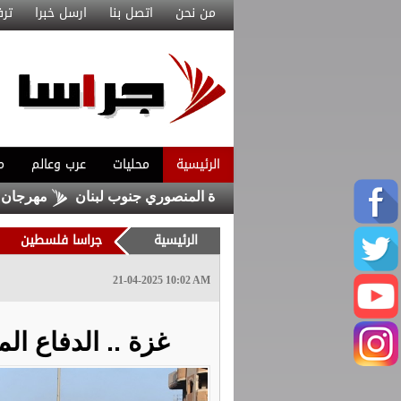
من نحن
اتصل بنا
ارسل خبرا
ترف
الرئيسية
محليات
عرب وعالم
م
ي باستهداف إسرائيلي لبلدة المنصوري جنوب لبنان
مهرجان صيف ال
الرئيسية
جراسا فلسطين
21-04-2025 10:02 AM
غزة .. الدفاع المدني 