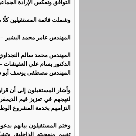
التوافق وتعكس الإرادة الجماعي
وشملت قائمة المستقيلين كلًا 
المهندس عامر محمد البشير – ن
المهندس محمد سالم النجداوي –
الدكتور بسام علي العفيشات – 
المهندس مصطفى يوسف أبو دا
وأشار المستقيلون إلى أن قرار
لنهجهم في تعزيز قيم الديمقر
التزامهم بخدمة المشروع الوطن
وختم المستقيلون بيانهم بدعوة
تقييم منهجيته الداخلية، وتش