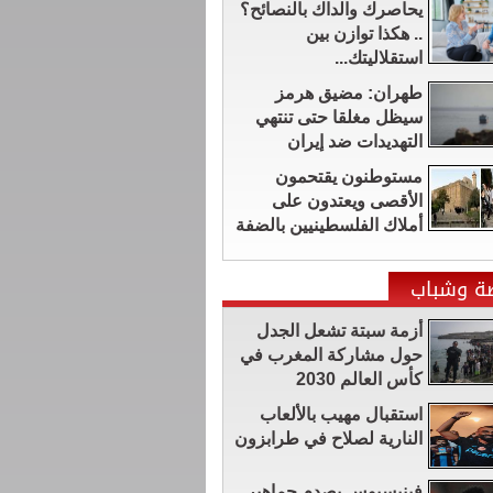
يحاصرك والداك بالنصائح؟
.. هكذا توازن بين
استقلاليتك...
طهران: مضيق هرمز
سيظل مغلقا حتى تنتهي
التهديدات ضد إيران
مستوطنون يقتحمون
الأقصى ويعتدون على
أملاك الفلسطينيين بالضفة
ضة وشباب
أزمة سبتة تشعل الجدل
حول مشاركة المغرب في
كأس العالم 2030
استقبال مهيب بالألعاب
النارية لصلاح في طرابزون
فينيسيوس يصدم جماهير