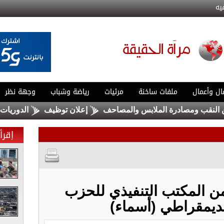
يه
ال وأعمال
ملفات ساخنة
مرئيات
رياضة وشباب
وجهة نظر
 ومصادرة الملابس والمصاحف
إعلان توظيف
الدوريات الخارج
إقرأ 
من المكتب التنفيذي للحزب
لديمقراطي (أسماء)