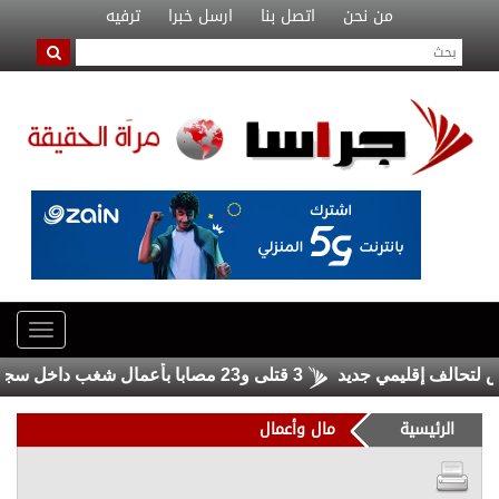
من نحن
اتصل بنا
ارسل خبرا
ترفيه
الف إقليمي جديد
3 قتلى و23 مصابا بأعمال شغب داخل سجنين في سريلانكا
الرئيسية
مال وأعمال