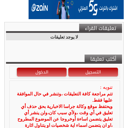
تعليقات القراء
لا يوجد تعليقات
أكتب تعليقا
التسجيل
الدخول
تنويه :
تتم مراجعة كافة التعليقات ،وتنشر في حال الموافقة
عليها فقط.
ويحتفظ موقع وكالة جراسا الاخبارية بحق حذف أي
تعليق في أي وقت ،ولأي سبب كان،ولن ينشر أي
تعليق يتضمن اساءة أوخروجا عن الموضوع المطروح
،او ان يتضمن اسماء اية شخصيات او يتناول اثارة