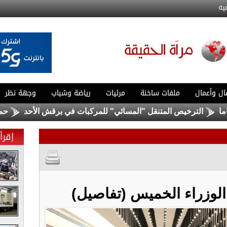
يه
ال وأعمال
ملفات ساخنة
مرئيات
رياضة وشباب
وجهة نظر
الترخيص المتنقل "المسائي" للمركبات في برقش الأحد
حماس تؤكد
إقرأ 
وزراء الخميس (تفاصيل)