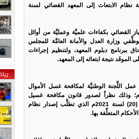
ة نظام الابتعاث إلى المعهد القضائي لسنة
از القضائي بكفاءات علميَّة وعمليَّة من أوائل
ظَّفي وزارة العدل والأمانة العامَّة للمجلس
حاق ببرنامج دبلوم المعهد، ولتنظيم إجراءات
لى الموفَد نتيجة ابتعاثه إلى المعهد.
ريا
عمل اللَّجنة الوطنيَّة لمكافحة غسل الأموال
تمويل الإرهاب لسنة 2024م؛ وذلك نظراً لصدور قانون مكافحة غسيل
الأموال وتمويل الإرهاب رقم (20) لسنة 2021م الذي تطلَّب إصدار نظام
الأحكام المتعلِّقة بها.