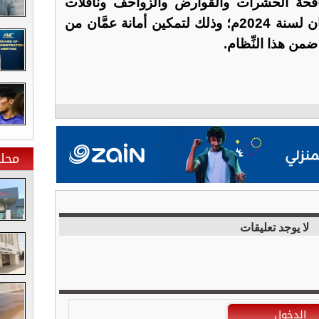
افحة الحشرات والقوارض والزَّواحف وناقلات
الأمراض ضمن حدود أمانة عمَّان لسنة 2024م؛ وذلك لتمكين أمانة عمَّان من
 ضمن هذا النِّظام.
محلي
لا يوجد تعليقات
الدخول