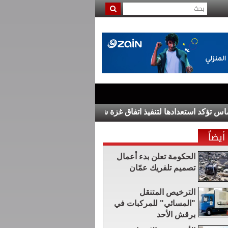
 استعدادها لتنفيذ اتفاق غزة شرط التزام إسرائيل به
إيران: قريب
أيضاً
الحكومة تعلن بدء أعمال
تصميم تلفريك عمّان
الترخيص المتنقل
"المسائي" للمركبات في
برقش الأحد