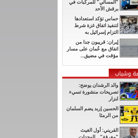
"المسائي" للمركبات في
برقش الأحد
حماس تؤكد استعدادها
لتنفيذ اتفاق غزة شرط
التزام إسرائيل به
إيران: قريبون جدا من
اتفاق مع عُمان على مسار
مؤقت في مضيق...
ضة وشباب
والد الرشدان يوضح:
تصريحات منشورة تسيء
لنزار
الحسين إربد يضم السلمان
من الرمثا
القريني: أول الغيث
"مغرفة" .. الوحدات