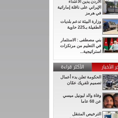
الأردن يدين الاعتداء
الإيراني على ناقلة إماراتية
في هرمز
وزارة البيئة تدعم بلديات
الطفيلة بـ225 حاوية
بني مصطفى : الاستثمار
في التعليم من مرتكزات
استراتيجية...
ر الأخبار
الأكثر قراءة
الحكومة تعلن بدء أعمال
تصميم تلفريك عمّان
وفاة والد ليونيل ميسي
عن 68 عاما
الترخيص المتنقل