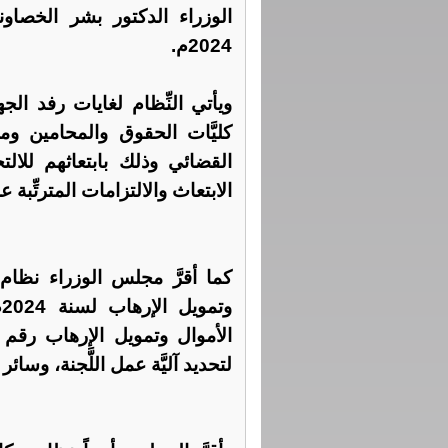
الوزراء الدكتور بشر الخصاون
2024م.
ويأتي النِّظام لغايات رفد الجه
كليَّات الحقوق والمحامين ومو
القضائي وذلك بابتعاثهم للالت
الابتعاث والالتزامات المترتِّبة ع
كما أقرَّ مجلس الوزراء نظام 
و
لتحديد آليَّة عمل اللَّجنة، وسائر 