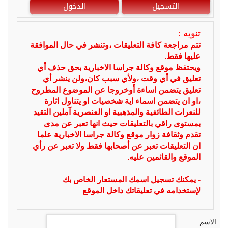
التسجيل
الدخول
تنويه :
تتم مراجعة كافة التعليقات ،وتنشر في حال الموافقة
عليها فقط.
ويحتفظ موقع وكالة جراسا الاخبارية بحق حذف أي
تعليق في أي وقت ،ولأي سبب كان،ولن ينشر أي
تعليق يتضمن اساءة أوخروجا عن الموضوع المطروح
،او ان يتضمن اسماء اية شخصيات او يتناول اثارة
للنعرات الطائفية والمذهبية او العنصرية آملين التقيد
بمستوى راقي بالتعليقات حيث انها تعبر عن مدى
تقدم وثقافة زوار موقع وكالة جراسا الاخبارية علما
ان التعليقات تعبر عن أصحابها فقط ولا تعبر عن رأي
الموقع والقائمين عليه.
- يمكنك تسجيل اسمك المستعار الخاص بك
لإستخدامه في تعليقاتك داخل الموقع
الاسم :