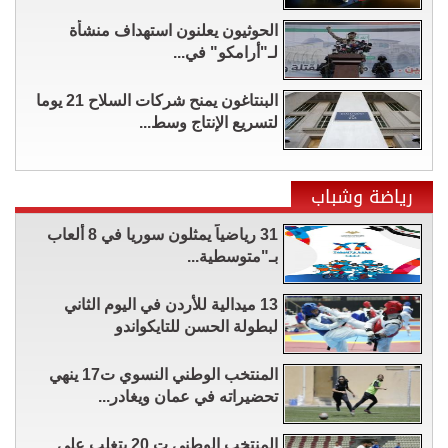
الحوثيون يعلنون استهداف منشأة
لـ"أرامكو" في...
البنتاغون يمنح شركات السلاح 21 يوما
لتسريع الإنتاج وسط...
رياضة وشباب
31 رياضياً يمثلون سوريا في 8 ألعاب
بـ"متوسطية...
13 ميدالية للأردن في اليوم الثاني
لبطولة الحسن للتايكواندو
المنتخب الوطني النسوي ت17 ينهي
تحضيراته في عمان ويغادر...
المنتخب الوطني ت 20 يتغلب على