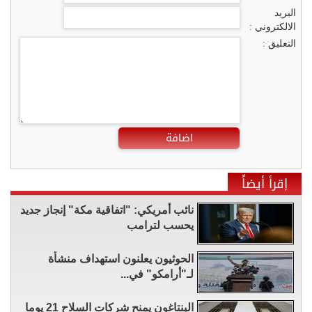
البريد
الالكتروني :
التعليق :
اضافة
إقرأ أيضاً
نائب أمريكي: "اتفاقية مكة" إنجاز جديد
يحسب لترامب
الحوثيون يعلنون استهداف منشأة
لـ"أرامكو" في...
البنتاغون يمنح شركات السلاح 21 يوما