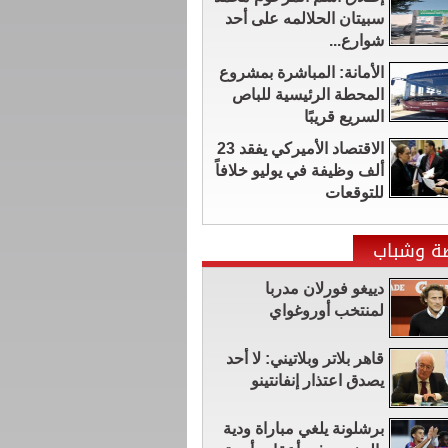
سبيتان الحلالمه على أحد
شوارع...
الأمانة: المباشرة بمشروع
المحطة الرئيسية للباص
السريع قريبًا
الاقتصاد الأميركي يفقد 23
ألف وظيفة في يوليو خلافاً
للتوقعات
ضة وشباب
دييغو فورلان مدربا
لمنتخب أوروغواي
قاهر بلاتر وبلاتيني: لا أحد
يصدق اعتذار إنفانتينو
برشلونة يلغي مباراة ودية