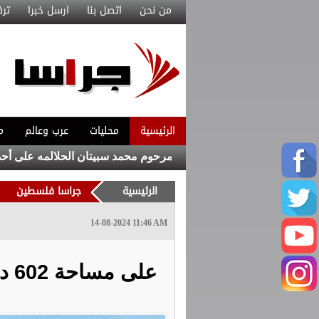
من نحن
اتصل بنا
ارسل خبرا
ترف
الرئيسية
محليات
عرب وعالم
م
بات أولا
إطلاق اسم المرحوم محمد سبيتان الحلالمه على أحد شوار
الرئيسية
جراسا فلسطين
14-08-2024 11:46 AM
على