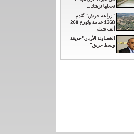
تجعلها نزهتك...
"زراعة جرش" تُقدم
1368 خدمة وتُوزع 260
ألف شتلة
الخصاونة الأردن"حديقة
وسط حريق"