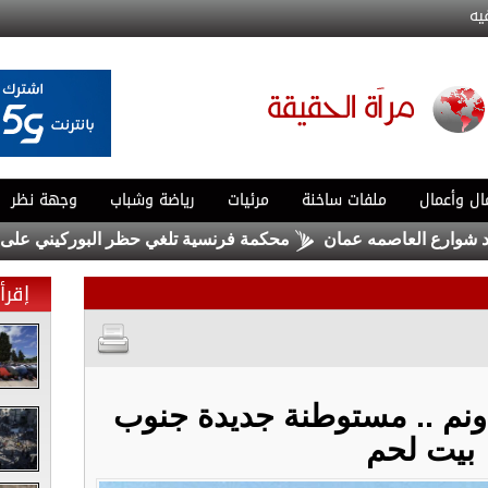
يه
ال وأعمال
ملفات ساخنة
مرئيات
رياضة وشباب
وجهة نظر
ع العاصمه عمان
محكمة فرنسية تلغي حظر البوركيني على أحد ش
إقرأ 
 مساحة 602 دونم .. مستوطنة جديدة جنوب
بيت لحم