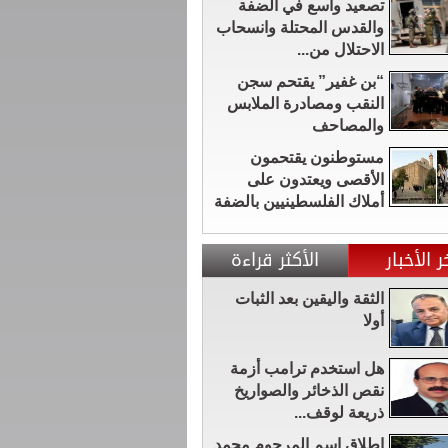
تصعيد واسع في الضفة
والقدس المحتلة وانسحاب
الاحتلال من...
“بن غفير” يقتحم سجن
النقب ومصادرة الملابس
والمصاحف
مستوطنون يقتحمون
الأقصى ويعتدون على
أملاك الفلسطينيين بالضفة
ر الأخبار
الأكثر قراءة
الثقة واليقين بعد الثبات
أولا
هل استخدم ترامب أزمة
نقص الذخائر والصواريخ
ذريعة لوقف...
إطلاق اسم المرحوم محمد