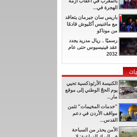
بالمغرب في أعقاب أزمة
الهجرة في...
باريس سان جيرمان يتعاقد
مع ماغنيس أكليوش قادمًا
من موناكو
رسميًا .. ريال مدريد يجدد
عقد فينيسيوس حتى عام
2032
ات
الكنيسة الأرثوذكسية تحيي
يوم الحجّ الوطني إلى موقع
مار...
"خدمات المخيمات" تثمن
مواقف الأردن في دعم
القدس...
الأمن يحذر من السباحة
في البرك الزراعية: لا