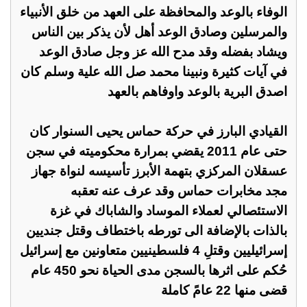
الوفاء بالوعد والمحافظة على العهد من خلق الأنبياء
والمرسلين وصادق الوعد أهل لأن يذكر بين الناس
ويشاد بفضله وقد مدح الله عز وجل صادق الوعد
في آيات كثيرة ونبينا محمد صل الله علية وسلم كان
اصدق البرية بالوعد واوفاهم بالعهد
القيادي البارز في حركة حماس يحيى السنوار كان
حتى عام 2011 يقضي بمرارة محكوميته في سجن
عسقلان المركزي بتهمة الأبرز تأسيسه لنواة جهاز
مجد مخابرات حماس وقد عرف عنه تعقبه
الاستئصالي لعملاء الموساد والشاباك في غزة
بالذات بالإضافة الى تورطه باختطاف وقتل جنديين
إسرائيليين وقتلِ 4 فلسطينيين متعاونين مع إسرائيل
حُكم على اثرها بالسجن مدى الحياة نحو 450 عام
قضى منها 22 عامً كاملة