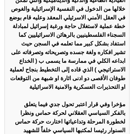
القيادية الطاغية والذكية والديناميكية والتي تمكن
خلالها من الدخول في النفسية الإسرائيلية والغوص
في العقل الأمني الاسرئيلي المعقد وعليه قام بوضع
خطة عملية لاستغلال حاجة ورغبة إسرائيل لمبادلة
السجناء الفلسطينيين بالرهائن الاسرائيليين كما
استفاد بشكل كبير مما تعلمه في السجن حيث
تشير افكاره ولغة جسده وتصريحاته وتصرفاته على
ابداعه الكلي في ممارسة ما يسمى ب ( الخداع
الاستراتيجي ) الذي قاده إلى التخطيط بنجاح لعملية
طوفان الأقصى دو ادنى اثارة او شبهة من التوقعات
او التحذيرات العسكرية والامنية الاسرائيلية
مؤخرا وفي قرار اعتبر تحول جدي فيما يتعلق
بالفكر السياسي العقلاني لحركة حماس ونظرا
لخطورة المرحلة وتداعياتها اختارت حركة حماس
السنوار رئيسا لمكتبها السياسي خلفاً للشهيد