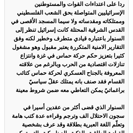
ردا على اعتداءات القوات والمستوطنين
الإسرائيليين المتواصلة بحق الشعب الفلسطيني
وممتلكاته ومقدساته ولا سيما المسجد الأقصى في
القدس الشرقية المحتلة كانت إسرائيل تنظر إلى
السنوار باعتباره قيادي متطرف وخطير لكنه وفق
التقارير الامنية المتكررة يعتبر مقبول وهو مشغول
كثيرا بتعزيز حكم حركة حماس في غزة وانتزاع
تنازلات اقتصادية من الحرب وبالرغم من علاقته
المعروفة بالجناح العسكري لحركة حماس كتائب
القسام فقد صنف بانه يمتلك عقلً سياسيً
براغماتيً يمكن التعاطي معه ضمن شروط معينة
السنوار الذي قضى أكثر من عقدين أسيرا في
سجون الاحتلال الف وترجم وقراءه عدة كتب هامة
وتعلّم اللغة العبرية بطلاقة وقد عرف بشخصية