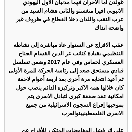
غولدن أما الآخران فهما مدنيان الاول اليهودي
الاثيوبي افيرا منغستو والثاني هشام السيد من
عرب النقب واللذان دخلا القطاع في ظروف غير
واضحة انذاك
عقب الافراج عن السنوار عاد مباشرة إلى نشاطه
التنظيمي بقيادة كتائب عز الدين القسام الجناح
العسكري لحماس وفي عام 2017 وضمن تسلسل
قيادي مستحق صعد إلى رئاسة الحركة للمرة الأولى
ثم أعيد انتخابه مرة أخرى بعد اربعة أعوام لاحقة
كان خلالها همه الاكبر وتركيزه الدائم ينصب حول
امكانية عقد صفقة كبرى لتبادل الاسرى يتم
بموجبها إفراغ السجون الاسرائيلية من جميع
الاسرى الفلسطينيينوالعرب
على اثر فشل المفاوضات المتكرر للأفراج عن