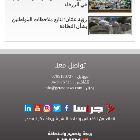
في الزرقاء
رؤية عمّان: نتابع ملاحظات المواطنين
بشأن النظافة
تواصل معنا
موبايل :
0795196727
تلفاكس :
06/5675725
ايميل :
info@gerasanews.com
لامانع من الاقتباس واعادة النشر شريطة ذكر المصدر
برمجة وتصميم واستضافة