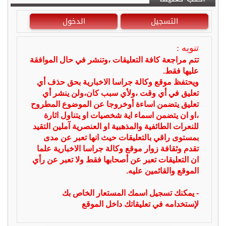
التسجيل
الدخول
تنويه :
تتم مراجعة كافة التعليقات ،وتنشر في حال الموافقة
عليها فقط.
ويحتفظ موقع وكالة جراسا الاخبارية بحق حذف أي
تعليق في أي وقت ،ولأي سبب كان،ولن ينشر أي
تعليق يتضمن اساءة أوخروجا عن الموضوع المطروح
،او ان يتضمن اسماء اية شخصيات او يتناول اثارة
للنعرات الطائفية والمذهبية او العنصرية آملين التقيد
بمستوى راقي بالتعليقات حيث انها تعبر عن مدى
تقدم وثقافة زوار موقع وكالة جراسا الاخبارية علما
ان التعليقات تعبر عن أصحابها فقط ولا تعبر عن رأي
الموقع والقائمين عليه.
- يمكنك تسجيل اسمك المستعار الخاص بك
لإستخدامه في تعليقاتك داخل الموقع