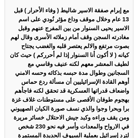
مع إبرام صفقة الاسير شاليط ( وفاء الأحرار ) قبل
13 عام وخلال موقف وداع مؤثر نُودي على اسم
الاسير يحيى السنوار من بين المفرج عنهم وقبل
مغادرته السجن وقف أمام زملائه الأسرى وقال لهم
بصوت مرتفع والالم يعتصر قلبه والغضب يجتاح
كيانه ( لا أكون أنا السنوار إذا لم أحرركم ) حيث كان
لطيف المعشر معهم لكنه عنيف وقاسي مع
السجانين وطوال مدة حبسه بذكائه وحسه الامني
أوهم القادة الإسرائيليين أن مسألة ردع حماس
واضعاف قدراتها العسكرية قد تحقق لكنه فاجأهم
بهجوم طوفان الأقصى على مستوطنات غلاف غزة
برا وبحرا وجوا والذي نسف صورة الكيان الصهيوني
ومن يقف وراءه وكبد جيش الاحتلال خسائر مريرة
في الارواح والمعدات وأسر فيه نحو 230 شخص
لترد إسرائيل بعملية السيوف الحديدة المستمرة