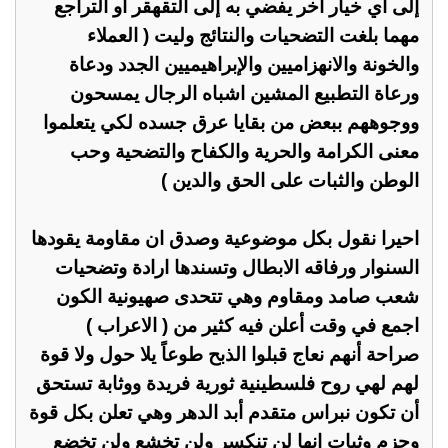
إلى أي خيار آخر يفضي به إلى التقهقر او التراجع
مهما بلغت التضحيات والنتائج وليت ( العملاء
والخونة والانهزاميين والإبراهيميين الجدد ودعاة
ورعاة التطبيع المشين اشباه الرجال يمسحون
ووجوههم ببعض من بقايا عرق جسده لكي يتعلموا
معنى الكرامة والحرية والكفاح والتضحية وحب
الوطن والثبات على الحق والدين )
احيرا نقول بكل موضوعية وصدق ان مقاومة يقودها
السنوار ورفاقه الابطال وتسندها ارادة وتضحيات
شعب صامد ومقاوم وهي تتحدى صهيونية الكون
اجمع في وقت أعلن فيه كثير من ( الاعراب )
صراحة أنهم نعاج قبلوا الذبح طوعاً يلا حول ولا قوة
لهم لهي روح فلسطينية ثورية فريدة ووثابة تستحق
أن تكون نبراس متقدم أبد الدهر وهي تعلن بكل قوة
وحزم وثبات انها لن تنكسر ولن تخشع ولن تخضع