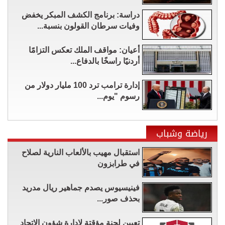
دراسة: برنامج الكشف المبكر يخفض
وفيات سرطان القولون بنسبة...
أعيان: مواقف الملك تعكس التزامًا
أردنيًا راسخًا بالدفاع...
إدارة ترامب ترد 100 مليار دولار من
رسوم "يوم...
رياضة وشباب
استقبال مهيب بالألعاب النارية لصلاح
في طرابزون
فينيسيوس يصدم جماهير ريال مدريد
بحذف صور...
تعيين لجنة مؤقتة لإدارة شؤون الاتحاد