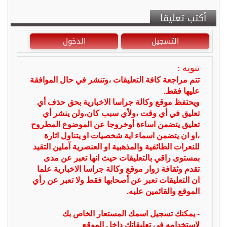
أكتب تعليقا
التسجيل
الدخول
تنويه :
تتم مراجعة كافة التعليقات ،وتنشر في حال الموافقة
عليها فقط.
ويحتفظ موقع وكالة جراسا الاخبارية بحق حذف أي
تعليق في أي وقت ،ولأي سبب كان،ولن ينشر أي
تعليق يتضمن اساءة أوخروجا عن الموضوع المطروح
،او ان يتضمن اسماء اية شخصيات او يتناول اثارة
للنعرات الطائفية والمذهبية او العنصرية آملين التقيد
بمستوى راقي بالتعليقات حيث انها تعبر عن مدى
تقدم وثقافة زوار موقع وكالة جراسا الاخبارية علما
ان التعليقات تعبر عن أصحابها فقط ولا تعبر عن رأي
الموقع والقائمين عليه.
- يمكنك تسجيل اسمك المستعار الخاص بك
لإستخدامه في تعليقاتك داخل الموقع