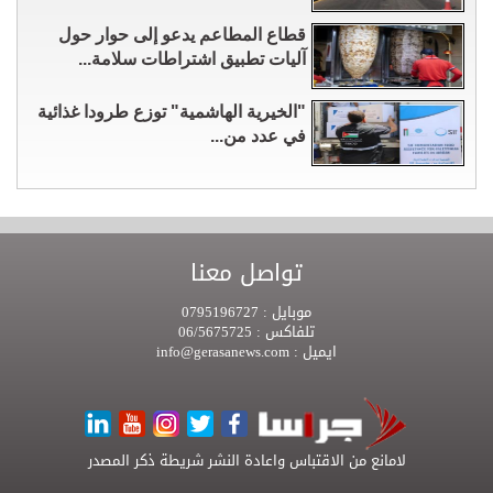
قطاع المطاعم يدعو إلى حوار حول
آليات تطبيق اشتراطات سلامة...
"الخيرية الهاشمية" توزع طرودا غذائية
في عدد من...
تواصل معنا
موبايل :
0795196727
تلفاكس :
06/5675725
ايميل :
info@gerasanews.com
لامانع من الاقتباس واعادة النشر شريطة ذكر المصدر